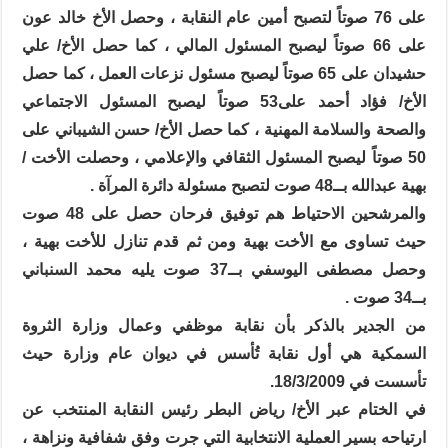
على 76 صوتاً لتصبح أمين عام النقابة ، وحصل الأخ خالد عون
على 66 صوتاً ليصبح المسئول المالي ، كما حصل الأخ/ علي
حشيدان على 65 صوتاً ليصبح مسئول نزعات العمل ، كما حصل
الأخ/ فؤاد أحمد على53 صوتاً ليصبح المسئول الاجتماعي
والصحة والسلامة المهنية ، كما حصل الأخ/ حسن الشيباني على
50 صوتاً ليصبح المسئول الثقافي والإعلامي ، وحصلت الأخت /
بهية عبدالله بــ48 صوت لتصبح مسئولة دائرة المرآة .
والمرشحين الاحتياط هم توفيق فرحان حصل على 48 صوت
حيث تساوى مع الأخت بهية ومن ثم قدم تنازل للأخت بهية ،
وحصل مصطفى اليوسفي بــ37 صوت يليه محمد السنباني
بــ34 صوت .
من الجدير بالذكر بأن نقابة موظفي وعمال وزارة الثروة
السمكية هي أول نقابة تُأسس في ديوان عام وزارة حيث
تأسست في 18/3/2009.
في الختام عبر الأخ/ رياض البطر رئيس النقابة المنتخب عن
ارتياحه بسير العملية الانتخابية التي جرت وفق شفافية ونزاهة ،