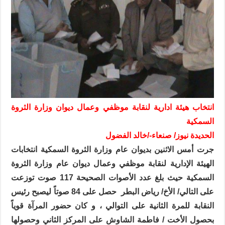
انتخاب هيئة ادارية لنقابة موظفي وعمال ديوان وزارة الثروة
السمكية
الحديدة نيوز/ صنعاء-/خالد الفضول
جرت أمس الاثنين بديوان عام وزارة الثروة السمكية انتخابات
الهيئة الإدارية لنقابة موظفي وعمال ديوان عام وزارة الثروة
السمكية حيث بلغ عدد الأصوات الصحيحة 117 صوت توزعت
على التالي/
الأخ/ رياض البطر
حصل على 84 صوتاً ليصبح رئيس
النقابة للمرة الثانية على التوالي ، و كان حضور المرآة قوياً
بحصول الأخت / فاطمة الشاوش على المركز الثاني وحصولها