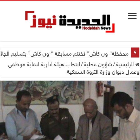
محفظة” ون كاش” تختتم مسابقة ” ون كاش” بتسليم الجائزة الكبرى سيارة جيتور X50 والجو
الرئيسية
/
شؤون محلية
/
انتخاب هيئة ادارية لنقابة موظفي
وعمال ديوان وزارة الثروة السمكية