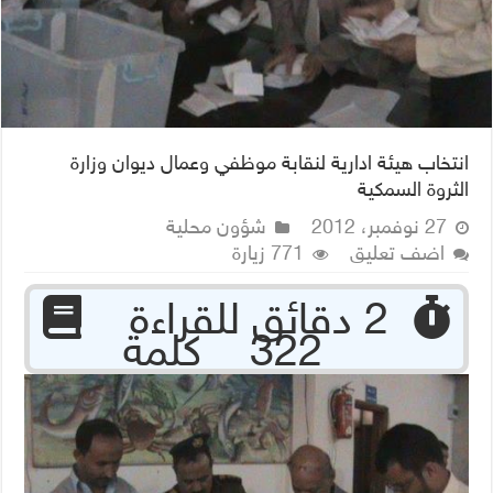
انتخاب هيئة ادارية لنقابة موظفي وعمال ديوان وزارة
الثروة السمكية
27 نوفمبر، 2012
شؤون محلية
اضف تعليق
771 زيارة
‏ 2 دقائق للقراءة
322 كلمة