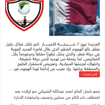
الحديدة نيوز // غــــــــرفــــــة الأخبـــــــار تابع تكتل قبائل بكيل
بقلق بالغ الهجوم الخطير الذي طال قاعدة العديد الجوية
في دولة قطر، والذي يمثل تطورًا مقلقاً ومرفوضاً بكل
المقاييس، لما يحمله من تهديد لأمن دولة شقيقة،
وانتهاك لحرمتها السيادية، وتعريض لاستقرار الخليج
والمنطقة برمّتها. وإذ نعرب عن إدانتنا لهذا الهجوم غير …
أكمل القراءة »
جمع شمل الحاج احمد عبدالله الشيباني مع اولاده بعد
اختطاف دام لأكثر من سنتين ونصف واستعادة الادارة