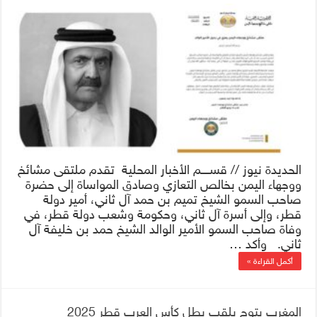
الحديدة نيوز // قســــم الأخبار المحلية تقدم ملتقى مشائخ
ووجهاء اليمن بخالص التعازي وصادق المواساة إلى حضرة
صاحب السمو الشيخ تميم بن حمد آل ثاني، أمير دولة
قطر، وإلى أسرة آل ثاني، وحكومة وشعب دولة قطر، في
وفاة صاحب السمو الأمير الوالد الشيخ حمد بن خليفة آل
ثاني. وأكد …
أكمل القراءة »
المغرب يتوج بلقب بطل كأس العرب قطر 2025