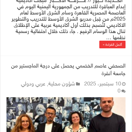
الحـــديدة نـــيوز // غــــــرفــــة الأخـــــبار مُنِحت أكاديمية
إبداع العباقرة للتدريب من الجمهورية اليمنية اليوم في
العاصمة المصرية القاهرة وسام الشرق الأوسط لعام
2025م من قِبل مدربو الشرق الأوسط للتدريب والتطوير
الاكاديمي لتُصبح بذلك أول أكاديمية عربية على الإطلاق
تنال هذا الوسام الرفيع . جاء ذلك خلال احتفالية رسمية
نظمها …
أكمل القراءة »
الصحفي عاصم الخضمي يحصل على درجة الماجستير من
جامعة أنقرة
10 سبتمبر، 2025
شؤون محلية
,
عربي ودولي
0