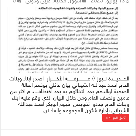
13 يونيو، 2025
شؤون محلية
,
عربي ودولي
0
الحـــديـــدة نــيوز // غــــــــــرفــــــة الأخـــــبار اصدر ابناء وبنات
الحاج احمد عبدالله الشيباني بيان عائلي يوضح الحالة
الصحية لوالدهم بعد التقائهم به بعد اختطاف دام اكثر من
عامين ونصف العام ومن خلال البيان الذي وقع عليه ابناء
وبنات الحاج جددوا تفويض اخيهم ابوبكر احمد عبدالله
الشيباني بإدارة شئون المجموعة والغاء أي …
أكمل القراءة »