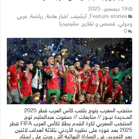
19 ديسمبر، 2025
Feature stories
,
أرشيف
,
اخبار هامة
,
رياضة
,
عربي
ودولي
,
قصص و تقارير
,
ملتيميديا
0
منتخب المغرب يتوج بلقب كأس العرب قطر 2025
الحــديدة نيــوز // متابعات // صفوت عبدالحليم توج
المنتخب المغربي لكرة القدم بطلا لكأس العرب FIFA قطر
2025 بعد فوزه على نظيره الأردني بثلاثة أهداف لاثنين
بعد التمديد، في المباراة النهائية التي جرت على استاد