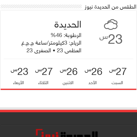
الطقس من الحديدة نيوز
23
الرطوبة: 46%
س
الرياح: 3كيلومتر/ساعة ج.ج.غ
العظمى 23 • الصغرى 23
23
27
26
26
27
س
س
س
س
س
السبت
الأحد
الاثنين
الثلاثاء
الأربعاء