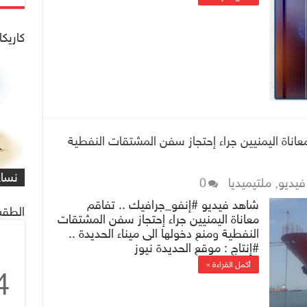
كاريكا
اناة اليمنيين جراء إحتجاز سفن المشتقات النفطية
شاهد
كاري
مهمة
التي
العم
شاهد
كاري
#كار
يصادف 1 ماي
على 
البر
للنا
معاً
غريف
نساء
/#عب
فيديو
,
ملتيميديا
0
شاهد فيديو #إنفو_جرافيك .. تفاقم
الطقس
معاناة اليمنيين جراء إحتجاز سفن المشتقات
النفطية ومنع دخولها الى ميناء الحديدة ..
#إنتاج : موقع الحديدة نيوز
أكمل القراءة »
4