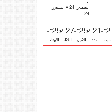
غ
العظمى 24 • الصغرى
24
25
27
25
21
2
س
س
س
س
س
لسبت
الأحد
الاثنين
الثلاثاء
الأربعاء