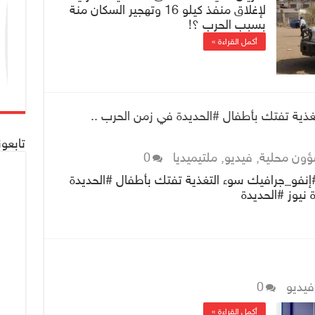
لإغلاق منفذ كيلو 16 وتهجير السكان منة
بسبب الحرب ؟!
أكمل القراءة »
غذية تفتك بأطفال #الحديدة في زمن الحرب ..
تابعو
ون محلية
,
فيديو
,
ملتيميديا
0
إنفو_جرافيك سوء التغذية تفتك بأطفال #الحديدة
 نيوز #الحديدة
فيديو
0
أكمل القراءة »