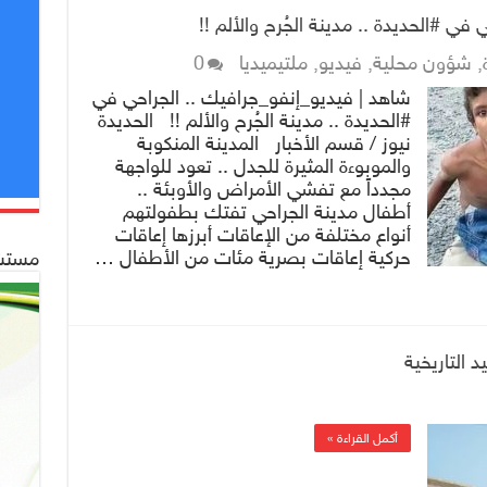
في #الحديدة .. مدينة الجُرح والألم !!
,
شؤون محلية
,
فيديو
,
ملتيميديا
0
شاهد | فيديو_إنفو_جرافيك .. الجراحي في
#الحديدة .. مدينة الجُرح والألم !! الحديدة
نيوز / قسم الأخبار المدينة المنكوبة
والموبوءة المثيرة للجدل .. تعود للواجهة
مجدداً مع تفشي الأمراض والأوبئة ..
أطفال مدينة الجراحي تفتك بطفولتهم
أنواع مختلفة من الإعاقات أبرزها إعاقات
حركية إعاقات بصرية مئات من الأطفال …
مستشف
 التاريخية
أكمل القراءة »