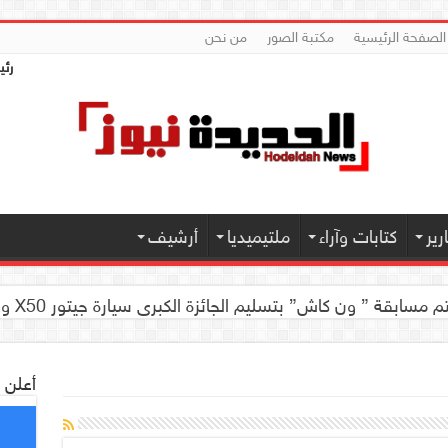
الصفحة الرئيسية
مكتبة الصور
من نحن
رئي
ير
كتابات وآراء
ملتيميديا
أرشيف
 كاش” بتسليم الجائزة الكبرى سيارة جيتور X50 والجوائز المالية لموديل 2026 بصنعاء
أعلن 