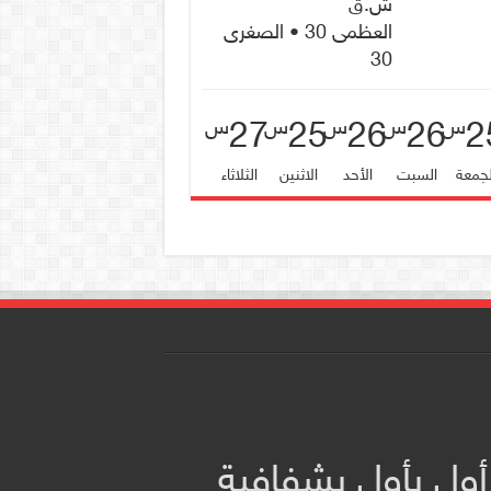
ش.ق
العظمى 30 • الصغرى
30
27
25
26
26
2
س
س
س
س
س
لجمعة
السبت
الأحد
الاثنين
الثلاثاء
أول بأول بشفافية