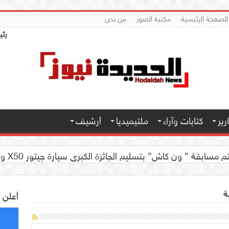
الصفحة الرئيسية
مكتبة الصور
من نحن
رئي
ير
كتابات وآراء
ملتيميديا
أرشيف
العلمية للجهاز الهضمي تحضيراً لأول مؤتمر طبي لها
 كاش” بتسليم الجائزة الكبرى سيارة جيتور X50 والجوائز المالية لموديل 2026 بصنعاء
ة
أعلن 