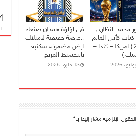
4
ور محمد النظاري
في لؤلؤة همدان صنعاء
ا
كتاب كأس العالم
..فرصة حقيقية لامتلاك
2026 ( أمريكا – كندا –
أرض مضمونه سكنية
يك )
بالتقسيط المريح
13 مايو، 2026
لحقول الإلزامية مشار إليها بـ
*