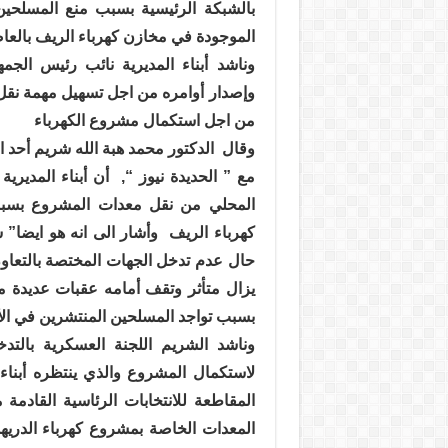
بالشبكة الرئيسية بسبب منع المسلحين
الموجودة في مخازن كهرباء الريف بالعا
وناشد أبناء المديرية نائب رئيس الجم
وإصدار أوامره من اجل تسهيل مهمة نقل ا
من اجل استكمال مشروع الكهرباء
وقال
الدكتور محمد هبة الله شريم أحد 
مع ” الحديدة نيوز “,
أن أبناء المديرية
المحلي من نقل معدات المشروع بسبب
كهرباء الريف
وأشار الى انه هو ايضا” 
حال عدم تدخل الجهات المختصة بالتعاو
يزال متأثر وتقف أمامه عقبات عديدة منه
بسبب تواجد المسلحين المنتشرين في الأ
وناشد الشريم اللجنة العسكرية بالتد
لاستكمال المشروع والذي ينتظره أبناء 
المقاطعة للانتخابات الرئاسية القادمة
المعدات الخاصة بمشروع كهرباء الدريهمي