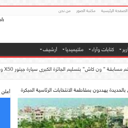
الصفحة الرئيسية
مكتبة الصور
من نحن
رئي
ير
كتابات وآراء
ملتيميديا
أرشيف
 كاش” بتسليم الجائزة الكبرى سيارة جيتور X50 والجوائز المالية لموديل 2026 بصنعاء
ي بالحديدة يهددون بمقاطعة الانتخابات الرئاسية المبكرة
أعلن 