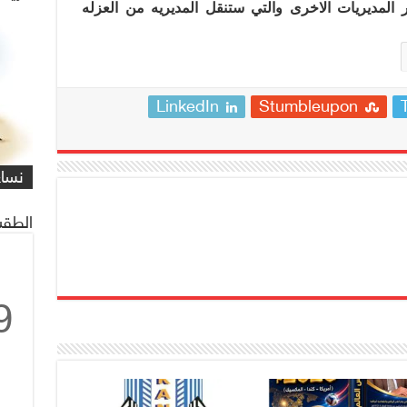
 المديريات الاخرى والتي ستنقل المديريه من العزله
LinkedIn
Stumbleupon
شاهد
كاري
مهمة
التي
العم
شاهد
كاري
#كار
يصادف 1 ماي
على 
البر
للنا
معاً
غريف
نساء
/#عب
الطقس
9