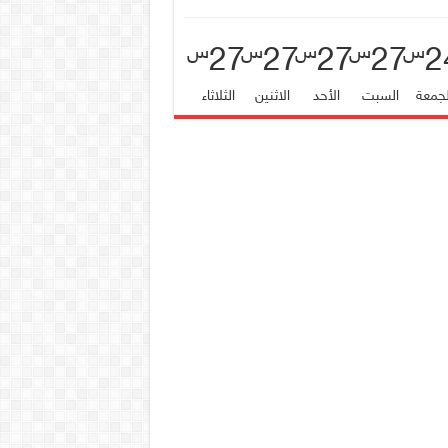
27
27
27
27
2
س
س
س
س
س
لجمعة
السبت
الأحد
الاثنين
الثلاثاء