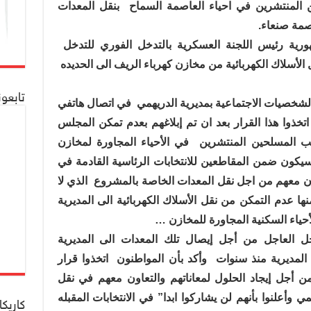
 المنتشرين في احياء العاصمة السماح
بنقل المعدات
صمة صنعاء.
هورية رئيس اللجنة العسكرية بالتدخل الفوري للتدخل
لأسلاك الكهربائية من مخازن كهرباء الريف الى الحديده
تابعو
الشخصيات الاجتماعية بمديرية الدريهمي
في اتصال هاتفي
 اتخذوا هذا القرار بعد ان تم إبلاغهم بعدم تمكن المجلس
 المسلحين المنتشرين
في الأحياء المجاورة لمخازن
سيكون ضمن المقاطعين للانتخابات الرئاسية القادمة في
ن معهم من اجل نقل المعدات الخاصة بالمشروع
الذي لا
ا عدم التمكن من نقل الأسلاك الكهربائية الى المديرية
حياء السكنية المجاورة للمخازن …
خل العاجل من أجل إيصال تلك المعدات الى المديرية
المديرية منذ سنوات
وأكد بأن المواطنون
اتخذوا قرار
 من أجل إيجاد الحلول لمعاناتهم والتعاون معهم في نقل
 وأعلنوا بأنهم لن يشاركوا ابدا” في الانتخابات المقبله
كاريكا