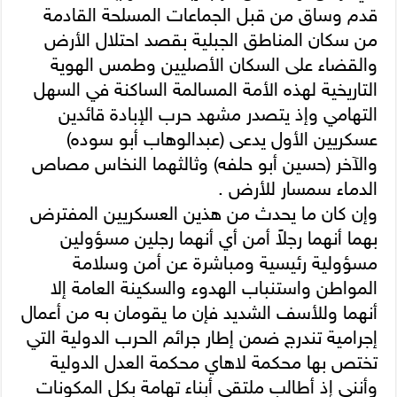
قدم وساق من قبل الجماعات المسلحة القادمة
من سكان المناطق الجبلية بقصد احتلال الأرض
والقضاء على السكان الأصليين وطمس الهوية
التاريخية لهذه الأمة المسالمة الساكنة في السهل
التهامي وإذ يتصدر مشهد حرب الإبادة قائدين
عسكريين الأول يدعى (عبدالوهاب أبو سوده)
والآخر (حسين أبو حلفه) وثالثهما النخاس مصاص
الدماء سمسار للأرض .
وإن كان ما يحدث من هذين العسكريين المفترض
بهما أنهما رجلاً أمن أي أنهما رجلين مسؤولين
مسؤولية رئيسية ومباشرة عن أمن وسلامة
المواطن واستنباب الهدوء والسكينة العامة إلا
أنهما وللأسف الشديد فإن ما يقومان به من أعمال
إجرامية تندرج ضمن إطار جرائم الحرب الدولية التي
تختص بها محكمة لاهاي محكمة العدل الدولية
وأنني إذ أطالب ملتقى أبناء تهامة بكل المكونات