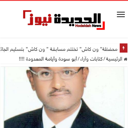
محفظة” ون كاش” تختتم مسابقة ” ون كاش” بتسليم الجائزة الكبرى سيارة جيتور X50 والجو
الرئيسية
/
كتابات وآراء
/
أبو سودة وأيامة المعدودة !!!!