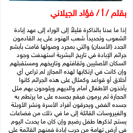
بقلم / أ / فؤاد الجيلاني
إذا ما عدنا بالذاكرة قليلاً إلى الوراء إلى عهد إبادة
الشعوب وتحديداً شعب الهنود على يد القادمون
الجدد (الأسبان) والتي بمجرد وصولها قامت بأبشع
جرائم الإبادة في تاريخ البشرية استهدفت وجود
السكان الأصليين وثقافتهم وتاريخهم ومستقبلهم
وإن كانت في ارتكابها لهذه المجازر لم تراعي أي
أخلاق أو قواعد وكمثال على هذه الجرائم كانوا
يأخذون الأطفال أمام والديهم ويلوحون بهم مثل
الحجارة ثم يرمون فيقع بجسده على ما يرتطم به
جسده الفض ويحرقون أفراد الأسرة ونشر الأوبئة
والفيروسات القاتلة إلى ما في ذلك من فضاعات
يستح لذكرها طفل رضيع وإن كان ما يحدث اليوم
في أرض تهامة من حرب إبادة فمنهج القائمة على