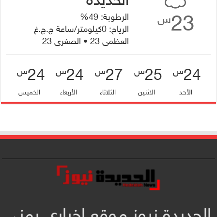
23
الرطوبة: 49%
س
الرياح: 0كيلومتر/ساعة ج.ج.غ
العظمى 23 • الصغرى 23
24
24
27
25
24
س
س
س
س
س
الأحد
الاثنين
الثلاثاء
الأربعاء
الخميس
الحديدة نيوز موقع إخباري يمني