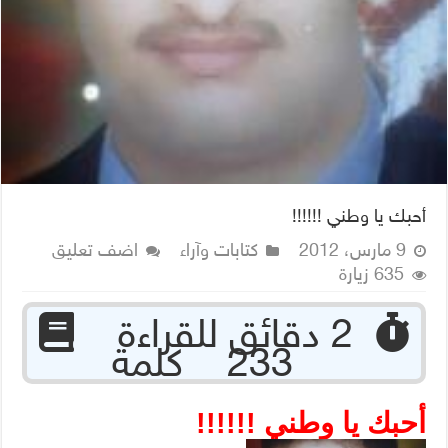
أحبك يا وطني !!!!!!
9 مارس، 2012
كتابات وآراء
اضف تعليق
635 زيارة
‏ 2 دقائق للقراءة
233 كلمة
أحبك يا وطني !!!!!!