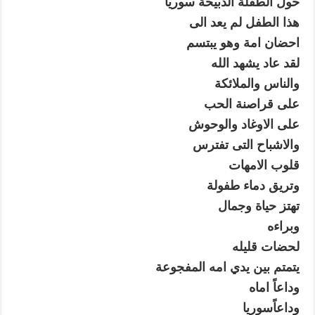
حول الطفلة الذبيحة سوريا
هذا الطفل لم يعد الى
احضان امة وهو يبتسم
لقد عاد يشهد الله
والناس والملائكة
على قراصنة الحب
على الاوغاد والوحوش
والاشباح التى تفترس
قلوب الامهات
وتريق دماء طفولة
تهتز حياة وجمال
وبراءه
لحضات قليله
يتمتم بين يدي امه المفجوعة
وداعاً اماه
وداعاًسوريا