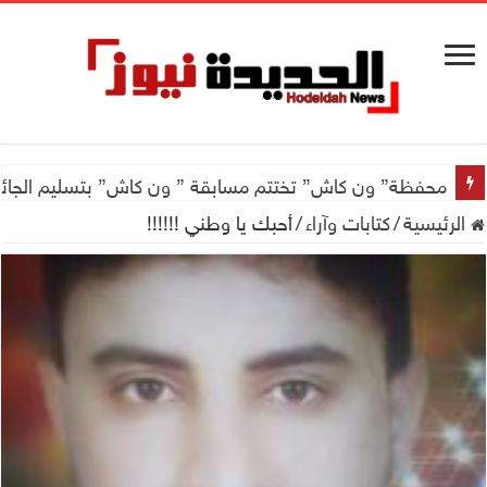
اجتماع للجمعية اليمنية العلمية للجهاز الهضمي تحضيراً لأول
محفظة” ون كاش” تختتم مسابقة ” ون كاش” بتسليم الجائزة الكبرى سيارة جيتور X50 والجو
الرئيسية
/
كتابات وآراء
/
أحبك يا وطني !!!!!!