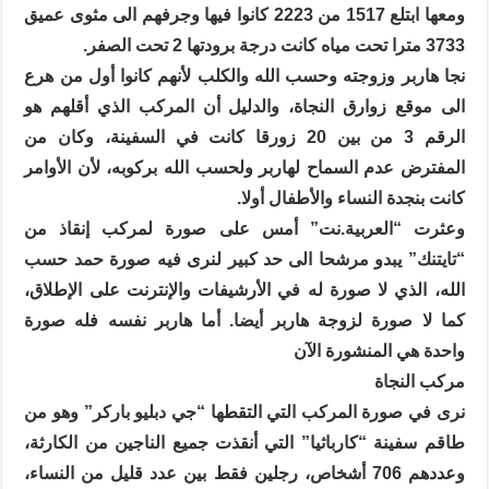
ومعها ابتلع 1517 من 2223 كانوا فيها وجرفهم الى مثوى عميق
3733 مترا تحت مياه كانت درجة برودتها 2 تحت الصفر.
نجا هاربر وزوجته وحسب الله والكلب لأنهم كانوا أول من هرع
الى موقع زوارق النجاة، والدليل أن المركب الذي أقلهم هو
الرقم 3 من بين 20 زورقا كانت في السفينة، وكان من
المفترض عدم السماح لهاربر ولحسب الله بركوبه، لأن الأوامر
كانت بنجدة النساء والأطفال أولا.
وعثرت “العربية.نت” أمس على صورة لمركب إنقاذ من
“تايتنك” يبدو مرشحا الى حد كبير لنرى فيه صورة حمد حسب
الله، الذي لا صورة له في الأرشيفات والإنترنت على الإطلاق،
كما لا صورة لزوجة هاربر أيضا. أما هاربر نفسه فله صورة
واحدة هي المنشورة الآن
مركب النجاة
نرى في صورة المركب التي التقطها “جي دبليو باركر” وهو من
طاقم سفينة “كارباثيا” التي أنقذت جميع الناجين من الكارثة،
وعددهم 706 أشخاص، رجلين فقط بين عدد قليل من النساء،