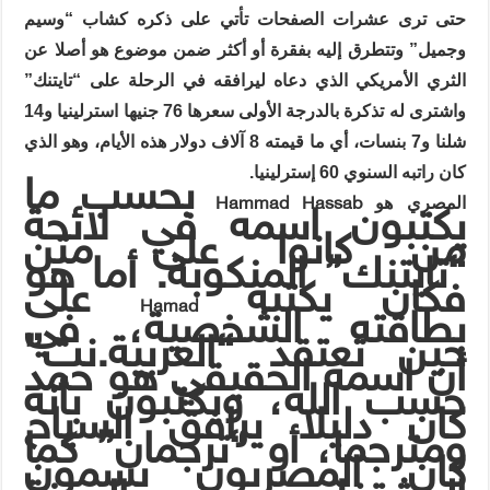
حتى ترى عشرات الصفحات تأتي على ذكره كشاب “وسيم
وجميل” وتتطرق إليه بفقرة أو أكثر ضمن موضوع هو أصلا عن
الثري الأمريكي الذي دعاه ليرافقه في الرحلة على “تايتنك”
واشترى له تذكرة بالدرجة الأولى سعرها 76 جنيها استرلينيا و14
شلنا و7 بنسات، أي ما قيمته 8 آلاف دولار هذه الأيام، وهو الذي
كان راتبه السنوي 60 إسترلينيا.
بحسب ما
Hammad Hassab
المصري هو
يكتبون اسمه في لائحة
من كانوا على متن
“تايتنك” المنكوبة. أما هو
فكان يكتبه
على
Hamad
بطاقته الشخصية، في
حين تعتقد “العربية.نت”
أن اسمه الحقيقي هو حمد
حسب الله، ويكتبون بأنه
كان دليلا يرافق السياح
ومترجما، أو “ترجمان” كما
كان المصريون يسمون