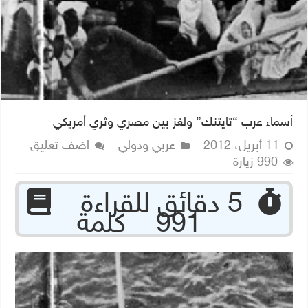
أسماء عرب “تايتنك” ولغز بين مصري وثري أمريكي
11 أبريل، 2012
عربي ودولي
اضف تعليق
990 زيارة
‏ 5 دقائق للقراءة
991 كلمة