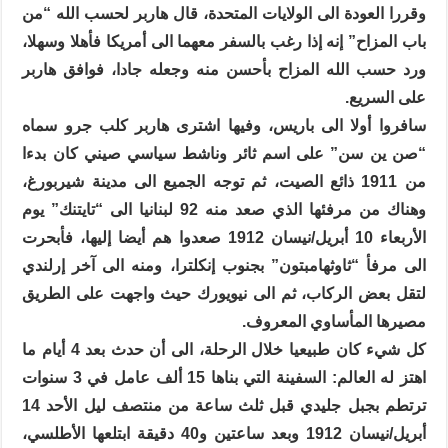
وقررا العودة الى الولايات المتحدة، قال هاربر لحسب الله “من
باب المزاح” إنه إذا رغب بالسفر معهما الى أمريكا فأهلا وسهلا،
ورد حسب الله المزاح بأحسن منه وجعله جادا، فوافق هاربر
على السريع.
سافروا أولا الى باريس، وفيها اشترى هاربر كلب جرو سماه
“صن ين سن” على اسم ثائر وناشط سياسي صيني كان بدءا
من 1911 ذائع الصيت، ثم توجه الجميع الى مدينة شيربورغ،
وهناك من مرفئها الذي صعد منه 92 لبنانيا الى “تايتنك” يوم
الأربعاء 10 أبريل/نيسان 1912 صعدوا هم أيضا إليها، فأبحرت
الى مرفأ “ثاوثهامبتون” بجنوب إنكلترا، ومنه الى آخر إرلندي
لتقل بعض الركاب، ثم الى نيويورك حيث واجهت على الطريق
مصيرها المأساوي المعروف.
كل شيء كان طبيعيا خلال الرحلة، الى أن حدث بعد 4 أيام ما
اهتز له العالم: السفينة التي بناها 15 ألف عامل في 3 سنوات
ترتطم بجبل جليدي قبل ثلث ساعة من منتصف ليل الأحد 14
أبريل/نيسان 1912 وبعد ساعتين و40 دقيقة ابتلعها الأطلسي،