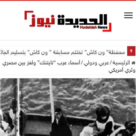
محفظة” ون كاش” تختتم مسابقة ” ون كاش” بتسليم الجائزة الكبرى سيارة جيتور X50 والجو
الرئيسية
/
عربي ودولي
/
أسماء عرب “تايتنك” ولغز بين مصري
وثري أمريكي