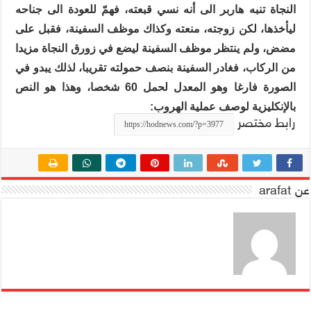
النجاة تنبه هاربر الى أنه نسي قبعته، فهمّ للعودة الى جناحه
ليأخذها، لكن زوجته، منعته وكذاك موظف السفينة، فقبل على
مضض، ولم ينتظر موظف السفينة ليضع في زورق النجاة مزيدا
من الركاب، فغادر السفينة بنصف حمولته تقريبا، لذلك يبدو في
الصورة فارغا وهو المعدل لحمل 60 شخصا، وهذا هو النص
بالإنكليزية لوصف عملية الهروب:
رابط مختصر
عن arafat