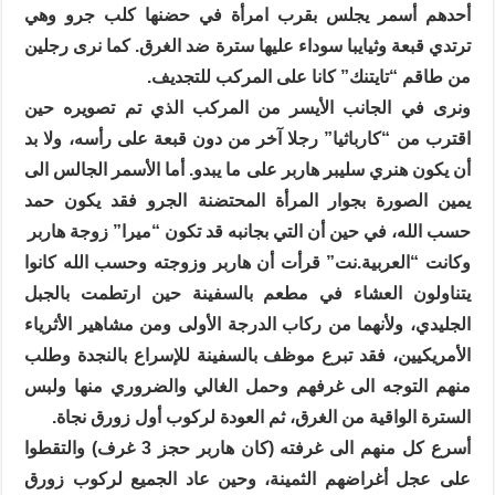
أحدهم أسمر يجلس بقرب امرأة في حضنها كلب جرو وهي
ترتدي قبعة وثيايبا سوداء عليها سترة ضد الغرق. كما نرى رجلين
من طاقم “تايتنك” كانا على المركب للتجديف.
ونرى في الجانب الأيسر من المركب الذي تم تصويره حين
اقترب من “كارباثيا” رجلا آخر من دون قبعة على رأسه، ولا بد
أن يكون هنري سليبر هاربر على ما يبدو. أما الأسمر الجالس الى
يمين الصورة بجوار المرأة المحتضنة الجرو فقد يكون حمد
حسب الله، في حين أن التي بجانبه قد تكون “ميرا” زوجة هاربر
وكانت “العربية.نت” قرأت أن هاربر وزوجته وحسب الله كانوا
يتناولون العشاء في مطعم بالسفينة حين ارتطمت بالجبل
الجليدي، ولأنهما من ركاب الدرجة الأولى ومن مشاهير الأثرياء
الأمريكيين، فقد تبرع موظف بالسفينة للإسراع بالنجدة وطلب
منهم التوجه الى غرفهم وحمل الغالي والضروري منها ولبس
السترة الواقية من الغرق، ثم العودة لركوب أول زورق نجاة.
أسرع كل منهم الى غرفته (كان هاربر حجز 3 غرف) والتقطوا
على عجل أغراضهم الثمينة، وحين عاد الجميع لركوب زورق