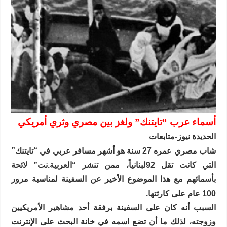
أسماء عرب “تايتنك” ولغز بين مصري وثري أمريكي
الحديدة نيوز-متابعات
شاب مصري عمره 27 سنة هو أشهر مسافر عربي في “تايتنك”
التي كانت تقل 92لبنانياً، ممن تنشر “العربية.نت” لائحة
بأسمائهم مع هذا الموضوع الأخير عن السفينة لمناسبة مرور
100 عام على كارثتها.
السبب أنه كان على السفينة برفقة أحد مشاهير الأمريكيين
وزوجته، لذلك ما أن تضع اسمه في خانة البحث على الإنترنت