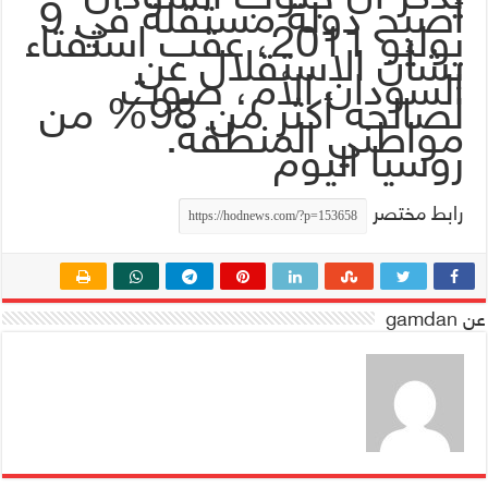
أصبح دولة مستقلة في 9
يوليو 2011، عقب استفتاء
بشأن الاستقلال عن
السودان الأم، صوت
لصالحه أكثر من 98% من
مواطني المنطقة.
روسيا اليوم
رابط مختصر
عن gamdan