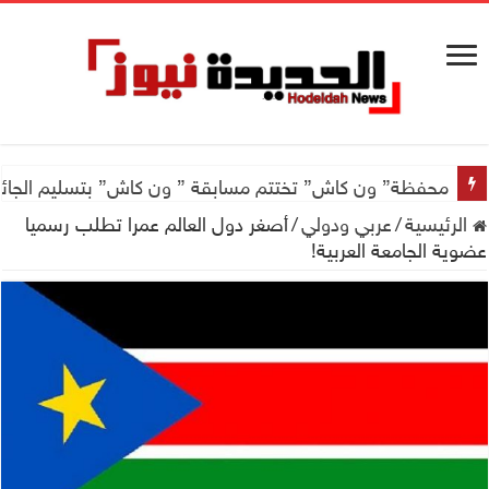
محفظة” ون كاش” تختتم مسابقة ” ون كاش” بتسليم الجائزة الكبرى سيارة جيتور X50 والجو
الرئيسية
/
عربي ودولي
/
أصغر دول العالم عمرا تطلب رسميا
عضوية الجامعة العربية!