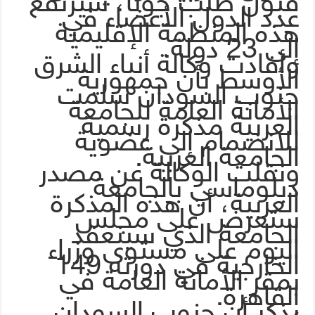
قبول طلب جوبا، سيرتفع
عدد الدول الأعضاء في
هذه المنظمة الإقليمية
إلى 23 دولة.
وأفادت وكالة أنباء الشرق
الأوسط بأن جمهورية
جنوب السودان سلمت
الأمانة العامة للجامعة
العربية مذكرة رسمية
للانضمام إلى عضوية
الجامعة العربية.
ونقلت الوكالة عن مصدر
دبلوماسي بالجامعة
العربية، أن هذه المذكرة
ستعرض على مجلس
الجامعة الذي سينعقد
اليوم على مستوى وزراء
الخارجية في دورته 149
بمقر الأمانة العامة في
القاهرة.
يذكر أن جنوب السودان