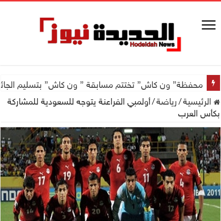
محفظة” ون كاش” تختتم مسابقة ” ون كاش” بتسليم الجائزة الكبرى سيارة جيتور X50 والجو
الرئيسية
/
رياضة
/
أولمبي الفراعنة يتوجه للسعودية للمشاركة
بكأس العرب