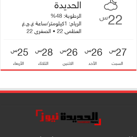
22
الرطوبة: 48%
س
الرياح: 1كيلومتر/ساعة غ.ج.غ
العظمى 22 • الصغرى 22
25
28
26
26
27
س
س
س
س
س
السبت
الأحد
الاثنين
الثلاثاء
الأربعاء