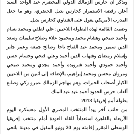
ويذكر أن حارس الزمالك الدولي المخضرم عبد الواحد السيد
أعلن رفضه الاستمرار كحارس بديل للحضري، وهو ما جعل
المدرب الأمريكي يعول على الشناوي كحارس بديل.
وضمت القائمة لهذه البطولة اللاعبين: علي لطفي ومحمد بسام
وأحمد صبحي وهشام محمد ومحمود علاء وصلاح سليمان وسعد
الدين سمير ومحمد عبد الفتاح تاحا وصالح جمعة وعمر جابر
وإسلام رمضان وشهاب الدين أحمد وعلي فتحي وحسام حسن
وأحمد حمودي وأحمد شرويدة وأحمد مجدي ومحمد صبحي
ومروان محسن ومحمد إبراهيم، بالإضافة إلى اثنين من اللاعبين
الكبار أصحاب الخبرات، وهم مهاجم الزمالك عمرو زكي وصانع
ألعاب حرس الحدود أحمد عيد عبد الملك.
بطولة أمم إفريقيا 2013
من جانب آخر يبدأ المنتخب المصري الأول معسكره اليوم
الأربعاء بالقاهرة استعداداً للقاء العودة أمام منتخب إفريقيا
الوسطى المقرر إقامته يوم 30 يونيو المقبل في مدينة بانجي