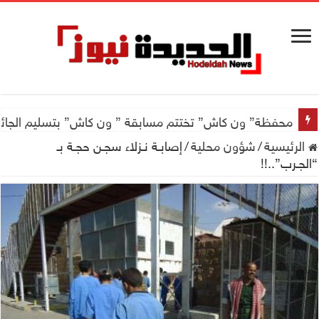
محفظة” ون كاش” تختتم مسابقة ” ون كاش” بتسليم الجائزة الكبرى سيارة جيتور X50 والجو
الرئيسية
/
شؤون محلية
/
إصابـة نـزلاء سجـن حجـة بـ
“الجـرب”..!!