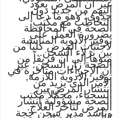
غير أن المرض يعود
إليهم من جديد دون
جدوى؛ وهو ما دعا إلى
التخاطب مع مكتب
الصحة في المحافظة
بضرورة العمل على
توفير الأدوية المناسبة
لاجتثاث المرض كلياً من
بين نزلاء السجن..
منوهاً إلى أن فريقاً من
الصحة زار السجن؛ غير
أن الإجراءات متأخرة في
توفير الأدوية اللازمة,
الأمر الذي يزيد من
انتشار المرض بين
السجناء، محمّلاً مكتب
الصحة مسؤولية انشار
.
المرض لتأخر العلاج
وناشد مدير سجن حجة