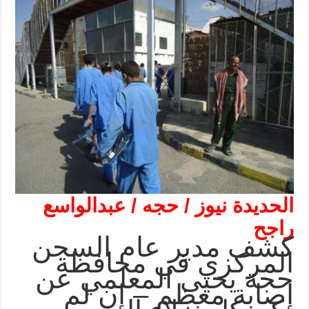
الحديدة نيوز / حجه / عبدالواسع
راجح
كشف مدير عام السجن
المركزي في محافظة
حجة يحيى المعلمي عن
إصابة معظم – إن لم