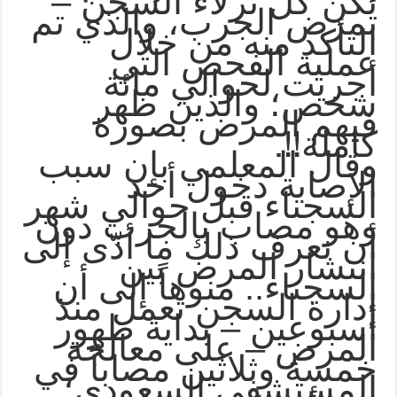
يكن كل نزلاء السجن –
بمرض الجرب، والذي تم
التأكد منه من خلال
عملية الفحص التي
أجريت لحوالي مائة
شخص؛ والذين ظهر
فيهم المرض بصورة
!!.
كاملة
وقال المعلمي بإن سبب
الإصابة دخول أحد
السجناء قبل حوالي شهر
وهو مصاب بالجرب دون
أن نعرف ذلك ما أدّى إلى
انتشار المرض بين
السجناء.. منوهاً إلى أن
إدارة السجن تعمل منذ
أسبوعين – بداية ظهور
المرض – على معالجة
خمسة وثلاثين مصاباً في
المستشفى السعودي؛