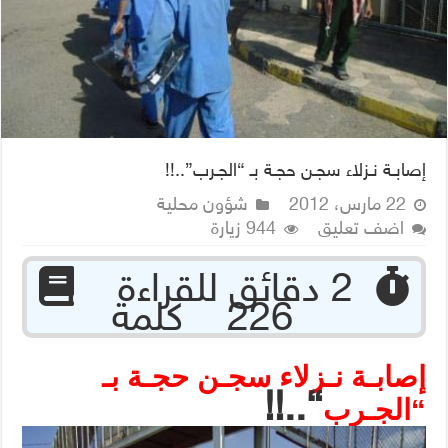
إصابـة نـزلاء سجـن حجـة بـ “الجـرب”..!!
22 مارس، 2012
شؤون محلية
اضف تعليق
944 زيارة
‏ 2 دقائق للقراءة
226 كلمة
إصابـة نـزلاء سجـن حجـة بـ
“..!!
“الجـرب