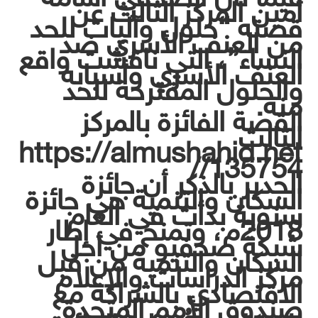
أمين المركز الثالث عن
قصته “حلول وآليات للحد
من العنف الأسري ضد
النساء”، التي ناقشت واقع
العنف الأسري وأسبابه
والحلول المقترحة للحد
منه.
القصة الفائزة بالمركز
الثالث
https://almushahid.net
/135754/
الجدير بالذكر أن جائزة
السكان والتنمية هي جائزة
سنوية بدأت في العام
2018م، وتمنح في إطار
شبكة صحفيو من أجل
السكان والتنمية من قبل
مركز الدراسات والإعلام
الاقتصادي بالشراكة مع
صندوق الأمم المتحدة