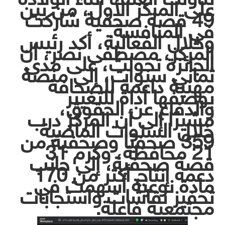
على المركز الأول، من بين
49 قصة صحفية شاركت
في المنافسة.
وخلال الفعالية، أكد رئيس
المركز، مصطفى نصر، أن
الجائزة تحولت، على مدى
ثماني سنوات، إلى منصة
مهنية داعمة للصحافة
بوصفها أداة للتغيير
والدفاع عن الحقوق،
مشيرًا إلى أن المركز درب
خلال السنوات الماضية
359 صحفيًا وصحفية من
21 محافظة، وكرم 31
قصة صحفية، إلى جانب
دعمه إنتاج أكثر من 170
مادة نوعية أسهمت في
تحفيز نقاشات واستجابات
مجتمعية فاعلة.