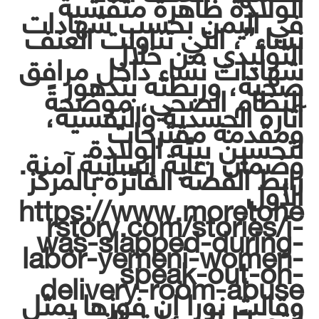
الولادة ظاهرة متفشية
في اليمن بحسب شهادات
نساء”، التي تناولت العنف
التوليدي من خلال
شهادات نساء داخل مرافق
صحية، وربطته بتدهور
النظام الصحي، موضحةً
آثاره الجسدية والنفسية،
ومقدمة مقترحات
لتحسين بيئة الولادة
وضمان رعاية إنسانية آمنة.
رابط القصة الفائزة بالمركز
الأول
https://www.moretohe
rstory.com/stories/i-
was-slapped-during-
labor-yemeni-women-
speak-out-on-
delivery-room-abuse
وقالت نورا إن فوزها يمثل