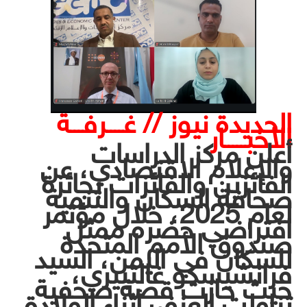
الحديدة نيوز // غــــرفـــة
الأخبـــــار
أعلن مركز الدراسات
والإعلام الاقتصادي، عن
الفائزين والفائزات بجائزة
صحافة السكان والتنمية
لعام 2025، خلال مؤتمر
افتراضي حضره ممثل
صندوق الأمم المتحدة
للسكان في اليمن، السيد
فرانشيسكو غالتييري،
حيث حازت قصة صحفية
تناولت العنف أثناء الولادة