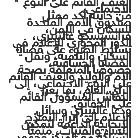
العنف القائم على النوع
الاجتماعي.
من جانبه أكد ممثل
صندوق الأمم المتحدة
للسكان في اليمن،
فرانشيسكو غالتييري،
الدور المحوري للإعلام في
تسليط الضوء على قضايا
السكان والتنمية، ونقل
القضايا الحساسة،
خصوصًا المتعلقة بصحة
الأم والوليد والعنف القائم
على النوع الاجتماعي، إلى
الرأي العام، بما يعزز
النقاش المسؤول القائم
على الحقائق.
ودعا غالتييري وسائل
الإعلام إلى إبراز النماذج
الإيجابية الداعمة لتمكين
النساء والفتيات، مثمنًا
الشراكة مع المركز وجهود