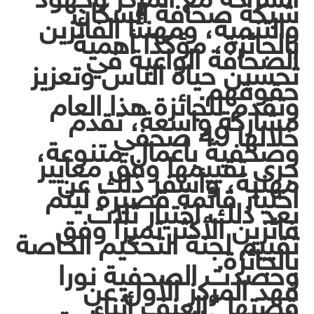
شبكة صحافة السكان
والتنمية، ومهنئًا الفائزين
بالجائزة، مؤكدًا أهمية
الصحافة الواعية في
تحسين حياة الناس وتعزيز
حقوقهم.
وتقدم للجائزة هذا العام
مشاركة واسعة، تقدم
خلالها 49 صحفي
وصحفية بأعمال متنوعة،
جرى تقييمها وفق معايير
مهنية، وأسفر ذلك عن
اختيار قائمة قصيرة ليتم
بعد ذلك اختيار ثلاث
فائزين الأكثر تميزا وفق
تقييم لجنة التحكيم الخاصة
بالجائزة.
وحصدت الصحفية نورا
فهد المركز الأول عن
قصتها “العنف أثناء