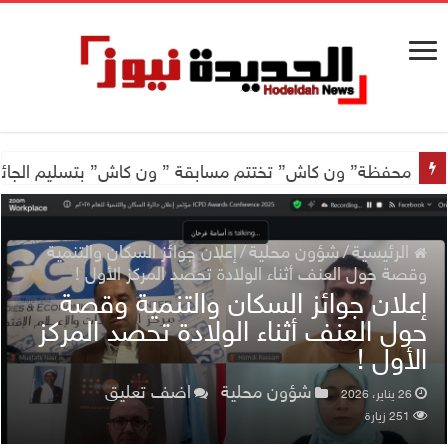
اجتماع للجمعية اليمنية العلمية للجهاز الهضمي تحضيراً لأول
محفظة” ون كاش” تختتم مسابقة ” ون كاش” بتسليم الجائزة الكبرى سيارة جيتور X50 والجو
الرئيسية
/
شؤون محلية
/
إعلان جوائز السكان والتنمية
وقصة حول العنف أثناء الولادة تحصد المركز الأول !
إعلان جوائز السكان والتنمية وقصة
حول العنف أثناء الولادة تحصد المركز
الأول !
شؤون محلية
اضف تعليق
26 يناير، 2026
251 زيارة