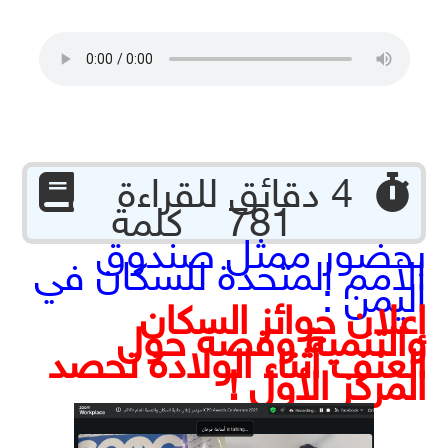
‏ 4 دقائق للقراءة
781 كلمة
بحضور ممثل صندوق
الأمم المتحدة للسكان في
اليمن :
إعلان جوائز السكان
والتنمية وقصة حول
العنف أثناء الولادة تحصد
المركز الأول !