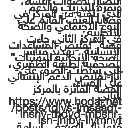
انتصارًا لأصوات النساء،
وثمرة للتدريب والدعم
الذي تلقته من المركز في
قضايا العنف القائم على
النوع الاجتماعي والصحة
الإنجابية.
في المركز الثاني جاءت
قصة “تقليص المساعدات
الإنسانية.. تهديد مباشر
للصحة الإنجابية لليمنيات”
للصحفية لطيفة الظفيري،
التي سلطت الضوء على
آثار تقليص الدعم الإنساني
على النساء،
القصة الفائزة بالمركز
الثاني
https://www.hodaj.net
/posts/tqlys-lmsaadt-
lnsny-thdyd-mbshr-
lsh-lnjby-llymnyt
فيما نال الصحفي أسامة