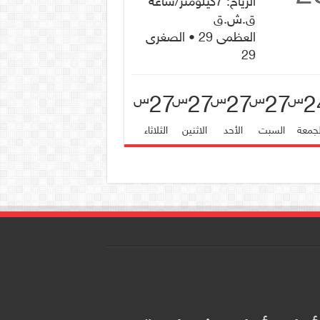
الرياح: 7كيلومتر/ساعة
ق.ش.ق‎
العظمى 29 • الصغرى
29
27
27
27
27
2
س
س
س
س
س
لجمعة
السبت
الأحد
الاثنين
الثلاثاء