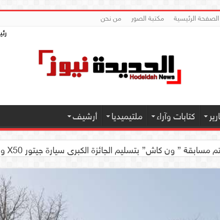
الصفحة الرئيسية
مكتبة الصور
من نحن
رئي
ير
كتابات وآراء
ملتيميديا
أرشيف
 كاش” بتسليم الجائزة الكبرى سيارة جيتور X50 والجوائز المالية لموديل 2026 بصنعاء