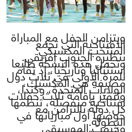
ويتزامن الحفل مع المباراة
الافتتاحية التي تجمع
المنتخب المكسيكي
بنظيره الجنوب إفريقي.
وتحمل هذه النسخة طابعا
استثنائيا وتاريخيا، إذ تقام
للمرة الأولى في ثلاث دول
مضيفة هي المكسيك،
الولايات المتحدة، وكندا،
وتتميز بإقامة ثلاث حفلات
افتتاحية منفصلة، تنظمها
كل دولة بالتزامن مع
خوضها أول مبارياتها في
البطولة.
وخيمت الموسيقى