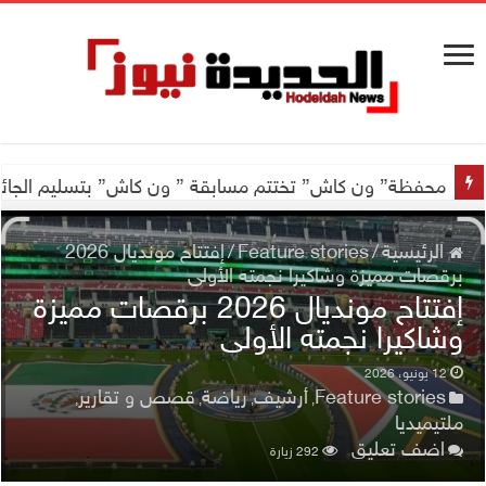
اجتماع للجمعية اليمنية العلمية للجهاز الهضمي تحضيراً لأول
محفظة” ون كاش” تختتم مسابقة ” ون كاش” بتسليم الجائزة الكبرى سيارة جيتور X50 والجو
الرئيسية
/
Feature stories
/
إفتتاح مونديال 2026
برقصات مميزة وشاكيرا نجمته الأولى
إفتتاح مونديال 2026 برقصات مميزة
وشاكيرا نجمته الأولى
12 يونيو، 2026
Feature stories
أرشيف
رياضة
قصص و تقارير
,
,
,
,
ملتيميديا
اضف تعليق
292 زيارة