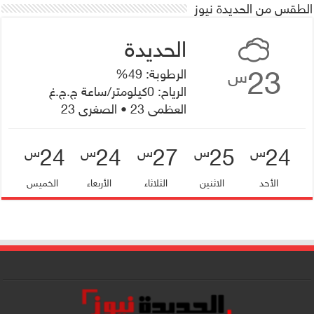
الطقس من الحديدة نيوز
23
الرطوبة: 49%
س
الرياح: 0كيلومتر/ساعة ج.ج.غ
العظمى 23 • الصغرى 23
24
24
27
25
24
س
س
س
س
س
الأحد
الاثنين
الثلاثاء
الأربعاء
الخميس