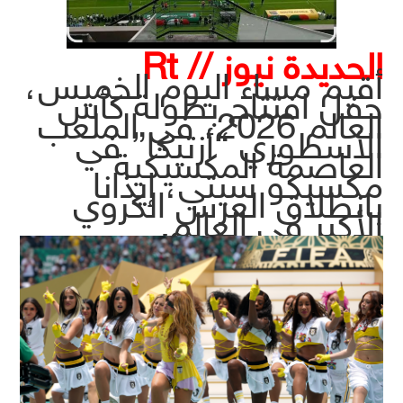
الحديدة نيوز // Rt
أقيم مساء اليوم الخميس،
حفل افتتاح بطولة كأس
العالم 2026، في الملعب
الأسطوري “أزتيكا” في
العاصمة المكسيكية
مكسيكو سيتي، إيذانا
بانطلاق العرس الكروي
الأكبر في العالم.