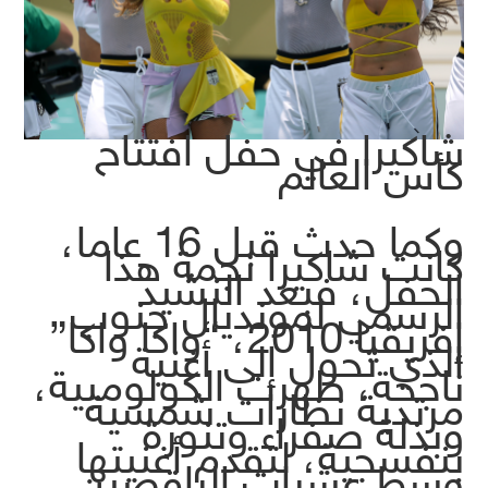
شاكيرا في حفل افتتاح
كأس العالم
وكما حدث قبل 16 عاما،
كانت شاكيرا نجمة هذا
الحفل، فبعد النشيد
الرسمي لمونديال جنوب
إفريقيا 2010، “واكا واكا”
الذي تحول إلى أغنية
ناجحة، ظهرت الكولومبية،
مرتدية نظارات شمسية
وبذلة صفراء وتنورة
بنفسجية، لتقدم أغنيتها
وسط عشرات الراقصين