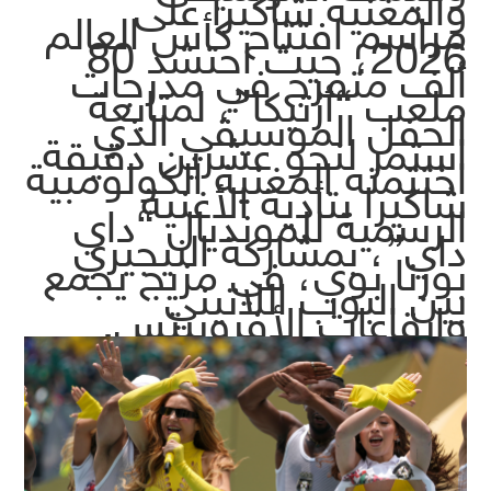
والمغنية شاكيرا على
مراسم افتتاح كأس العالم
2026، حيث احتشد 80
ألف متفرج في مدرجات
ملعب “أزتيكا”، لمتابعة
الحفل الموسيقي الذي
استمر لنحو عشرين دقيقة
اختتمته المغنية الكولومبية
شاكيرا بتأدية الأغنية
الرسمية للمونديال “داي
داي”، بمشاركة النيجيري
بورنا بوي، في مزيج يجمع
بين البوب اللاتيني
وإيقاعات الأفروبيتس.