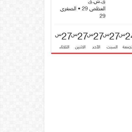
ق.ش.ق‎
العظمى 29 • الصغرى
29
27
27
27
27
2
س
س
س
س
س
لجمعة
السبت
الأحد
الاثنين
الثلاثاء