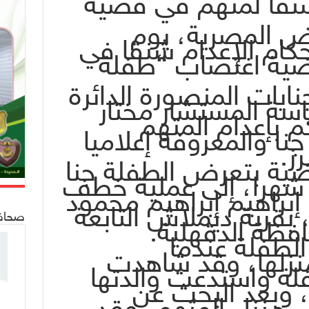
ض المصرية، يوم
حكام الإعدام شنقا في
ضية اغتصاب “طفلة
ات المنصورة الدائرة
ئاسة المستشار مختار
م بإعدام المتهم
نا والمعروفة إعلاميا
ز.
ضية بتعرض الطفلة جنا
حمد السيد، 20 شهرا، إلى عملية خطف
براهيم إبراهيم محمود
، 34 عاما، بقرية ديملاش التابعة
صحافة 24
فظة الدقهلية.
لطفلة عندما
منزلها، وقد شاهدت
فلة واستدعت والدتها
ة، وبعد البحث عن
ي منزل المتهم، وقد