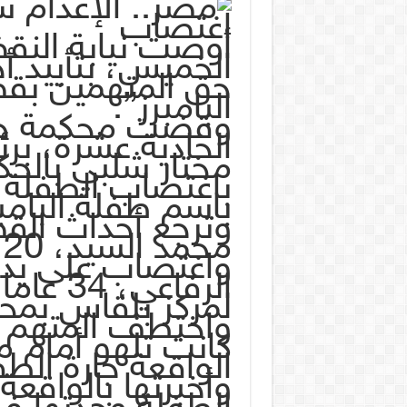
أوصت نيابة النق
الخميس، بتأييد أ
حق المتهمين بق
البامبرز”.
وقضت محكمة جناي
الحادية عشرة، بر
مختار شلبي بالحك
باغتصاب الطفلة ج
باسم طفلة البامبر
وترجع أحداث الق
م
واغتصاب على يد إ
الرفاعي
لمركز بلقاس بمحا
واختطف المتهم ا
كانت تلهو أمام 
الواقعة جارة الط
وأخبرتها بالواقع
الطفلة وجدتها ف