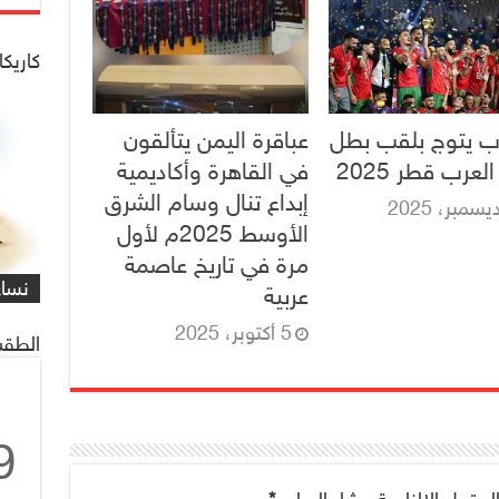
كاريكا
ب يتوج بلقب بطل
عباقرة اليمن يتألقون
عرب قطر 2025
في القاهرة وأكاديمية
إبداع تنال وسام الشرق
الأوسط 2025م لأول
شاهد
كاري
مرة في تاريخ عاصمة
مهمة
التي
العم
شاهد
كاري
#كار
يصادف 1 ماي
على 
البر
للنا
معاً
غريف
نساء
/#عب
عربية
5 أكتوبر، 2025
الطقس
9