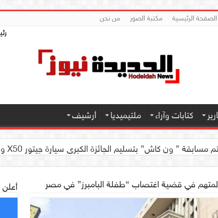
الصفحة الرئيسية
مكتبة الصور
من نحن
رئي
ير
كتابات وآراء
ملتيميديا
أرشيف
 كاش” بتسليم الجائزة الكبرى سيارة جيتور X50 والجوائز المالية لموديل 2026 بصنعاء
 لمتهم في قضية اغتصاب “طفلة البامبرز” في مصر
أعلن 