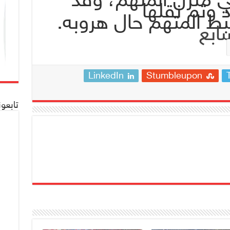
 وتم نقلها
 المتهم حال هروبه.
ابع
LinkedIn
Stumbleupon
تابعو