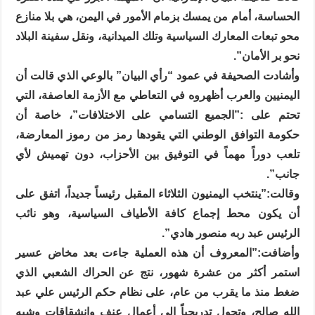
الحساسة، أمام من يمسك بزمام الأمور في اليمن، هي بلا منازع
محو تبعات المعارك السياسية وتلك الميدانية، ونقل سفينة البلاد
نحو بر الأمان”.
وأشادت الصحيفة في عمود “رأي البيان” بالوعي الذي قالت أن
اليمنيين والعرب أظهروه في التعاطي مع الأزمة العاصفة، التي
تحتم على :”الجميع التسامي على الاختلافات”، خاصة أن
حكومة التوافق الوطني التي يقودها رمز من رموز المعارضة،
تلعب دوراً مهماً في التوفيق بين الأحزاب، دون تهميش لأي
جانب”.
وقالت:”ينتخب اليمنيون الثلاثاء المقبل رئيساً جديداً، اتفق على
أن يكون محط إجماع كافة الأطياف السياسية، وهو نائب
الرئيس عبد ربه منصور هادي”.
وأضافت:”المعروف أن هذه العملية جاءت بعد مخاض عسير
استمر أكثر من عشرة شهور، نتج عن الحراك الشعبي الذي
ضغط منذ ما يقرب من عام، على نظام حكم الرئيس علي عبد
الله صالح، وتحول تدريجياً إلى أعمال عنف وانشقاقات وشبه