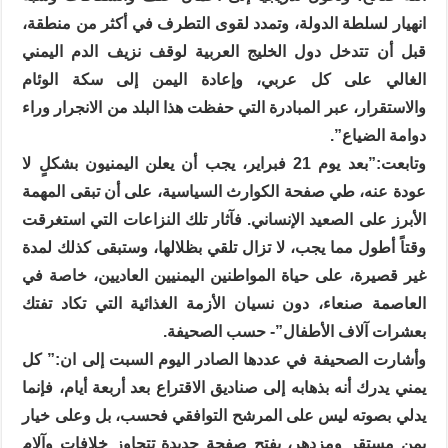
انهيار لسلطة الدولة، وتمدد لقوى التطرف في أكثر من منطقة،
قبل أن تتدخل دول الخليج العربية لوقف نزيف الدم اليمني
الغالي على كل عربي، وإعادة اليمن إلى سكة الوئام
والاستقرار، عبر المبادرة التي حفظت هذا البلد من الانجرار وراء
دوامة الضياع”.
وتابعت:”بعد يوم 21 فبراير، يجب أن يعلن اليمنيون بشكلٍ لا
عودة عنه، طي صفحة الكوارث السياسية، على أن تبقى المهمة
الأبرز على الصعيد الإنساني. فآثار تلك النزاعات التي استغرقت
وقتاً أطول مما يجب، لا تزال تلقي بظلالها، وستبقى كذلك لمدة
غير قصيرة، على حياة المواطنين اليمنيين العاديين، خاصة في
العاصمة صنعاء، دون نسيان الأزمة الغذائية التي تكاد تفتك
بعشرات آلاف الأطفال”- حسب الصحيفة.
وأشارت الصحيفة في عددها الصادر اليوم السبت إلى ان:” كل
يمني يدرك أنه بذهابه إلى صناديق الاقتراع بعد أربعة أيام، فإنما
يدلي بصوته ليس على المرشح التوافقي فحسب، بل وعلى خيار
يمن مستقر ومزدهر، يفتح صفحة جديدة تتجاوز خلافات وآلام