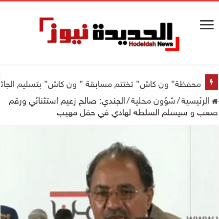
محفظة” ون كاش” تختتم مسابقة ” ون كاش” بتسليم الجائزة الكبرى سيارة جيتور X50 والجو
الرئيسية
/
شؤون محلية
/
الجندي: صالح زعيم استثنائي ورقم
صعب و سيسلم السلطه لهادي في حفل مهيب