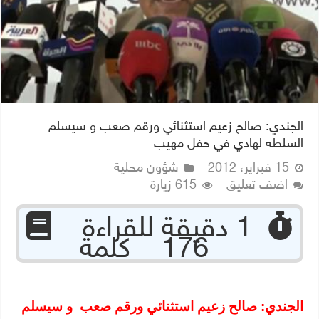
الجندي: صالح زعيم استثنائي ورقم صعب و سيسلم
السلطه لهادي في حفل مهيب
15 فبراير، 2012
شؤون محلية
اضف تعليق
615 زيارة
‏ 1 دقيقة للقراءة
176 كلمة
الجندي: صالح زعيم استثنائي ورقم صعب
و سيسلم