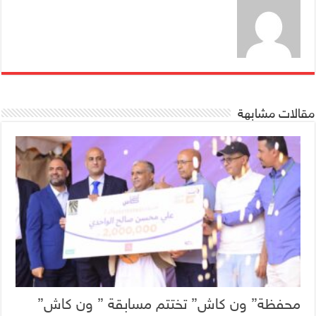
مقالات مشابهة
محفظة” ون كاش” تختتم مسابقة ” ون كاش”