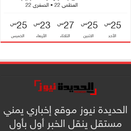
العظمى 22 • الصغرى 22
25
23
27
25
25
س
س
س
س
س
الأحد
الاثنين
الثلاثاء
الأربعاء
الخميس
الحديدة نيوز موقع إخباري يمني
مستقل ينقل الخبر أول بأول