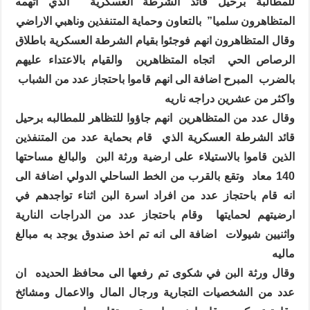
للمطالبة برحيل قائد الشرطة العسكرية
الذي اتهمه
المتظاهرون سلميا”
بالتعاون وحماية المتنفذين وناهبي الاراضي
وقال المتظاهرون انهم فوجئوا بقيام الشرطة العسكرية باطلاق
الرصاص الحي
اتجاه المتظاهرين
والقيام بالاعتداء عليهم
بالضرب
المبرح اضافة الى انهم قاموا باحتجاز عدد من الشباب
واكثر من عشرين دراجه ناريه
وقال عدد من المتظاهرين
انهم جاؤوا للتظاهر للمطالبه برحيل
قائد الشرطة العسكرية الذي
قام بحماية عدد من المتنفذين
الذين قاموا بالاستيلاء على ارضية ورثة البن
والبالغ مساحتها
140 معاد
وتقع بالقرب من الخط الساحلي الدولي اضافة الى
انه قام باحتجاز عدد من افراد اسرة البن اثناء تواجدهم في
ارضيتهم لحمايتها
وقام باحتجاز عدد من الدراجات النارية
واثنيين شيولات
اضافة الى انه تم اخذ صندوق يوجد به مبالغ
ماليه
وقال ورثة البن في شكوى تم رفعها الى محافظ الحديده
ان
عدد من الشخصيات التجارية ورجال المال والاعمال ومشائخ