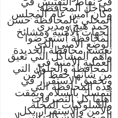
في نقاط التفتيش في
.
مداخل المحافظة
وكان أمين عام المجلس
المحلي بالمحافظة حسن
أحمد هيج ومديري
الجهات الأمنية ومشائخ
المحافظة استعرضوا
الوضع الأمني الذي
تعيشه محافظة الحديدة
وأهم المشاكل التي تعيق
العملية الأمنية في
المحافظة والحلول التي
من شأنها حفظ الأمن
وتحقيق الاستقرار في
هذه المحافظة التي
تتمسك بالسلام ويمقت
أهلها كل التصرفات
والسلوكيات المخلة
بالأمن والاستقرار بكل
الصور والإشكال التي لا