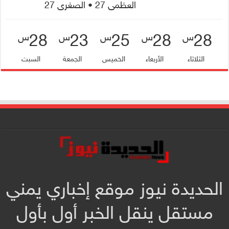
العظمى 27 • الصغرى 27
28
23
25
28
28
س
س
س
س
س
الثلاثاء
الأربعاء
الخميس
الجمعة
السبت
الحديدة نيوز موقع إخباري يمني
مستقل ينقل الخبر أول بأول