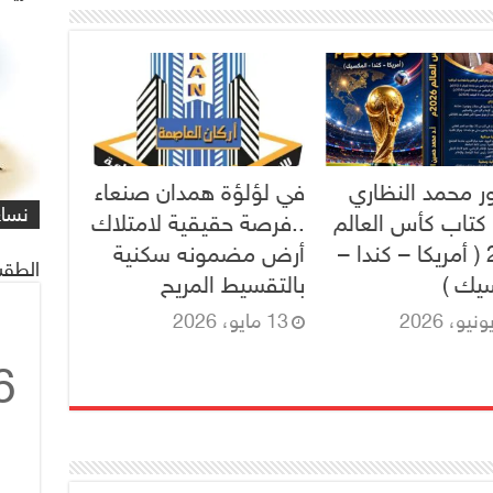
شاهد
كاري
ور محمد النظاري
في لؤلؤة همدان صنعاء
مهمة
التي
العم
شاهد
كاري
#كار
يصادف 1 ماي
على 
البر
للنا
معاً
غريف
نساء
/#عب
كتاب كأس العالم
..فرصة حقيقية لامتلاك
2026 ( أمريكا – كندا –
أرض مضمونه سكنية
الطقس
يك )
بالتقسيط المريح
13 مايو، 2026
6