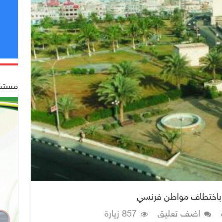
مستشف
ة باختطاف مواطن فرنسي
اضف تعليق
857 زيارة