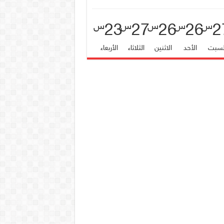
23
27
26
26
2
س
س
س
س
س
لسبت
الأحد
الاثنين
الثلاثاء
الأربعاء