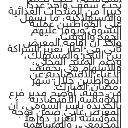
تحت سقف واحد عدداً
كبيراً من المنتجات الغذائية
والاستهلاكية، ما يسهل
على المواطنين عملية
التسوق ويوفر عليهم
الجهد والوقت.
وأكد أن إقامة المعرض
تأتي في إطار تعزيز الشراكة
بين التاجر والمستهلك،
ودعم المنتج المحلي،
والإسهام في تخفيف
الأعباء الاقتصادية عن
المواطنين خلال شهر
رمضان المبارك.
من جهته، أوضح مدير فرع
المؤسسة الاقتصادية
بالحديدة ياسر الشومي، أن
المعرض يأتي ضمن توجه
المؤسسة لتعزيز دورها
المجتمعي، والمساهمة