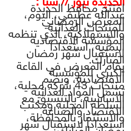
الحديدة نيوز // سبأ :
افتتح محافظ الحديدة
عبدالله عطيفي، اليوم،
المعرض الرمضاني
للمنتجات الغذائية
والاستهلاكية، الذي تنظمه
المؤسسة الاقتصادية
اليمنية، استعداداً
لاستقبال شهر رمضان
المبارك.
يقام المعرض في القاعة
الكبرى للمؤسسة
الاقتصادية، ويضم
منتجات 43 شركة محلية،
تشمل المواد الغذائية
الأساسية، بالتنسيق مع
السلطة المحلية ومكتب
الاقتصاد والصناعة
والاستثمار بالمحافظة،
استعداداً لاستقبال شهر
رمضان المبارك.