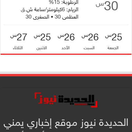
30
الرطوبة: 15%
س
الرياح: 6كيلومتر/ساعة ش.ق
العظمى 30 • الصغرى 30
27
25
26
26
25
س
س
س
س
س
الجمعة
السبت
الأحد
الاثنين
الثلاثاء
الحديدة نيوز موقع إخباري يمني