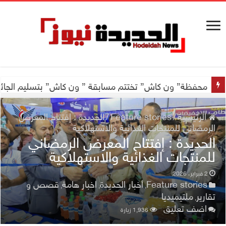
اجتماع للجمعية اليمنية العلمية للجهاز الهضمي تحضيراً لأول
محفظة” ون كاش” تختتم مسابقة ” ون كاش” بتسليم الجائزة الكبرى سيارة جيتور X50 والجو
الرئيسية
/
Feature stories
/
الحديدة : إفتتاح المعرض
الرمضاني للمنتجات الغذائية والاستهلاكية
الحديدة : إفتتاح المعرض الرمضاني
للمنتجات الغذائية والاستهلاكية
2 فبراير، 2026
Feature stories
أخبار الحديدة
اخبار هامة
قصص و
,
,
,
تقارير
ملتيميديا
,
اضف تعليق
1,936 زيارة