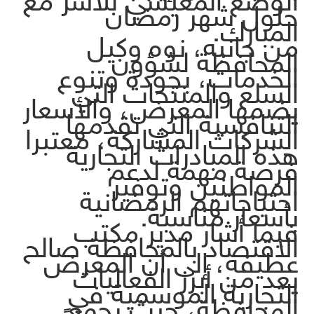
الوضع المعيشي للأسر مع
حلول شهر رمضان
المبارك.
من جانبه، نوه وكيل
المحافظة لشؤون
الخدمات، بجودة وتنوع
السلع والمنتجات التي
يضمها المعرض، والأسعار
التنافسية التي تقدمها
الشركات المشاركة، معتبرا
هذه المبادرات التجارية
فرصة مهمة لدعم
المواطنين وتوفير
احتياجاتهم الرمضانية
بأسعار مناسبة.
فيما أشار مدير مكتب
الاقتصاد بالمحافظة صالح
عطيفه، إلى أن المعرض
يعد من أبرز الفعاليات
التجارية الموسمية في
المحافظة، حيث يجمع