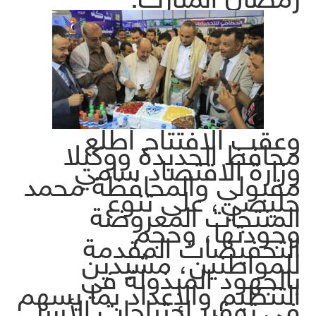
وعقب الافتتاح اطلع
محافظ الحديدة ووكيلا
وزارة الاقتصاد سامي
مقبولي والمحافظة محمد
حليصي، على تنوع
المنتجات المعروضة
وجودتها، وحجم
التخفيضات المقدمة
للمواطنين، مشيدين
بالجهود المبذولة في
التنظيم والإعداد بما يسهم
في توفير احتياجات الأسر