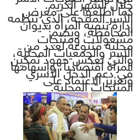
خلال الشهر الكريم.
كما اطلعوا على معرض
الأسر المنتجة، الذي تنظمه
إدارة تنمية المرأة بديوان
المحافظة، ويضم
مشغولات ومنتجات
محلية متنوعة لعدد من
الأسر والجمعيات المحلية،
والتي تعكس جهود تمكين
المرأة اقتصادياً، وإسهامها
في دعم الدخل الأسري
وتعزيز الاعتماد على
المنتجات المحلية.