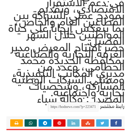
في دعم الاستقرار
الاقتصادي، وتقديم
نموذج عملي للشراكة بين
القطاعين العام والخاص،
بما ينعكس إيجاباً على حياة
المواطنين خلال الشهر
الفضيل.
حضر افتتاح المعرض مدير
الغرفة التجارية والصناعية
بمحافظة الحديدة محمد
الحطامي، وعدد من
مديري المكاتب التنفيذية،
وممثلي الشركات الوطنية
المشاركة، وشخصيات
تجارية واجتماعية.
المصدر : وكالة سباء
رابط مختصر