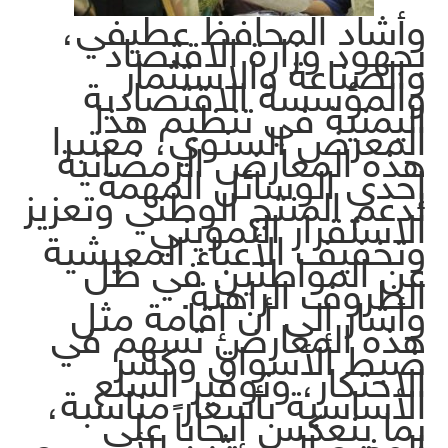
وأشاد المحافظ عطيفي،
بجهود وزارة الاقتصاد
والصناعة والاستثمار
والمؤسسة الاقتصادية
اليمنية في تنظيم هذا
المعرض السنوي، معتبرا
هذه المعارض الرمضانية
إحدى الوسائل المهمة
لدعم المنتج الوطني وتعزيز
الاستقرار التمويني
وتخفيف الأعباء المعيشية
عن المواطنين في ظل
الظروف الراهنة.
وأشار إلى أن إقامة مثل
هذه المعارض تسهم في
ضبط الأسواق وكسر
الاحتكار، وتوفير السلع
الأساسية بأسعار مناسبة،
بما ينعكس إيجاباً على