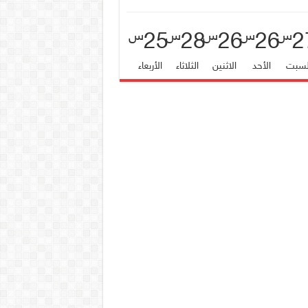
25
28
26
26
2
س
س
س
س
س
لسبت
الأحد
الاثنين
الثلاثاء
الأربعاء