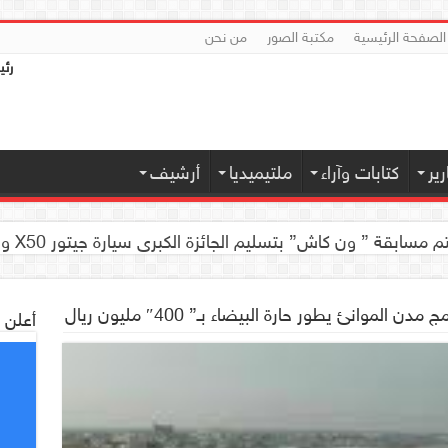
الصفحة الرئيسية
مكتبة الصور
من نحن
رئي
ير
كتابات وآراء
ملتيميديا
أرشيف
العلمية للجهاز الهضمي تحضيراً لأول مؤتمر طبي لها
 كاش” بتسليم الجائزة الكبرى سيارة جيتور X50 والجوائز المالية لموديل 2026 بصنعاء
مدن الموانئ يطور حارة البيضاء بـ” 400″ مليون ريال
أعلن 