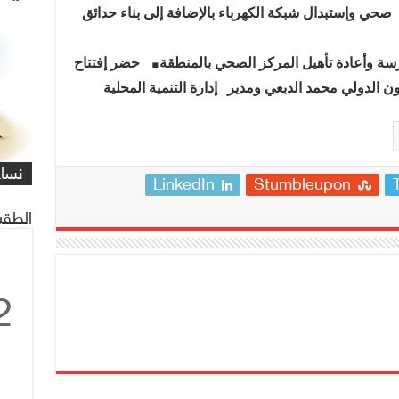
صحي وإستبدال شبكة الكهرباء بالإضافة إلى بناء حدائق
.
رسة وأعادة تأهيل المركز الصحي بالمنطقة
حضر إفتتاح
ن الدولي محمد الدبعي ومدير
إدارة التنمية المحلية
شاهد
كاري
مهمة
التي
العم
شاهد
كاري
#كار
يصادف 1 ماي
على 
البر
للنا
معاً
غريف
نساء
/#عب
LinkedIn
Stumbleupon
الطقس
2