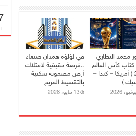
7
ا
ور محمد النظاري
في لؤلؤة همدان صنعاء
كتاب كأس العالم
..فرصة حقيقية لامتلاك
2026 ( أمريكا – كندا –
أرض مضمونه سكنية
يك )
بالتقسيط المريح
13 مايو، 2026