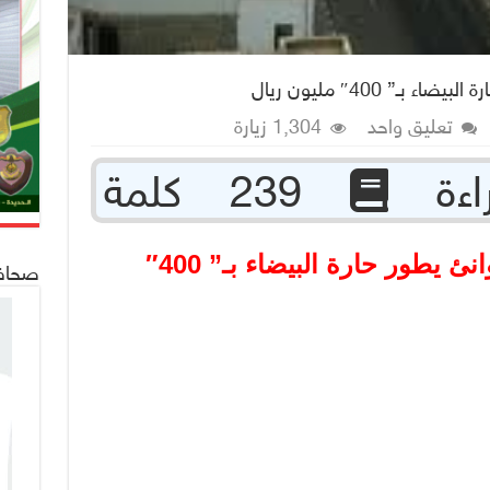
ـ” 400″ مليون ريال
تعليق واحد
1,304 زيارة
239 كلمة
الحديدة : برنامج مدن الموانئ يطور حارة البيضاء بـ” 400″
صحافة 24