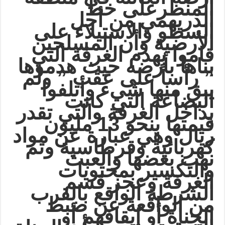
المنظرعلى خط
الدريهمي من أجل
السطو والاستيلاء على
الأرضية وأن المسلحين
قاموا بهدم الغرفة التي
بناها بأرضه حيث هدموها
” رأساً على عقب ” ولم
يبق منها شيء وأتلفوا
البضاعة التي كانت
بداخل الغرفة والتي تقدر
قيمتها بنحو 13 مليون
ريال وهي عبارة عن مواد
كهربائية وقرطاسية وتم
نهب بعضها والعبث
والتكسير بمحتويات
الغرفة وعجز قسم
الشرطة الواقع بالقرب
من الواقعة عن ضبط
الجناة أو إيقافهم أو