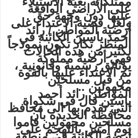
ممتلكاته بغية الاستيلاء
على الأراضي الواقعة
عليها دون وجهة حق .
ولعل قضية الاعتداء على
أرضية المواطن / رائد
أحمد ياسين الكائنة في
المنظر تكاد تكون نموذجاً
لكثير من هذه الحالات
فهي أرضية مملوكة
بوثائق رسمية وقانونية ،
تم الاعتداء عليها بالقوة
من قبل مسلحين
مجهولين ..
المواطن رائد أحمد
ياسين قال في شكواة
التي تقدم بها الى محافظ
محافظة الحديدة بأن
مسلحين مجهولين قاموا
يوم أمس بالتهجم على
أرضة الكائنة في منطقة