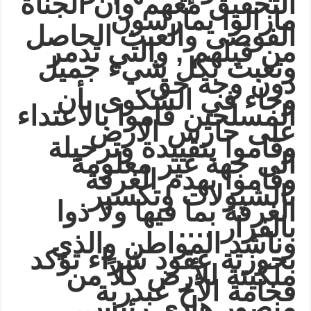
التحقيق معهم وأن الجناة
مازالوا يمارسون
الفوضى والعبث الحاصل
من قبلهم , والتي تدمر
وتعبث بكل شيء جميل
دون وجة حق .
وجاء في الشكوى بأن
المسلحين قاموا بالاعتداء
على حارس الارض
وقاموا بتقييدة وترحيلة
الى جهة غير معلومة
وقاموا بهدم الغرفة
بالشيولات وتكسير
الغرفة بما فيها ولا ذوا
بالفرار ….
وناشد المواطن والذي
بحوزتة عقود شراء تؤكد
ملكيتة للأرض كلاً من
فخامة الأخ عبدربة
منصور هادي رئيس