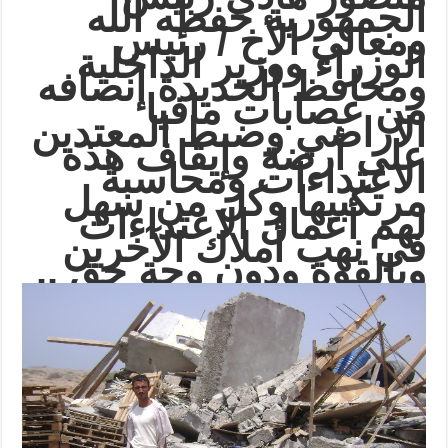
الجمهورية حفظه الله
ومعالي الأخ / رئيس
الوزراء ووزير الداخلية
ومحافظ الحديدة إنصافه
من عصابات مافيا
الاراضي وضبط المعتدين
على أرضة وإيقاف هذه
الاعتداءات ومحاسبة
مرتكبيها وكل من سهل
لهم أعمال الاعتداءات
في نهب أملاك الآخرين
وبالقوة ودون وجة حق ..