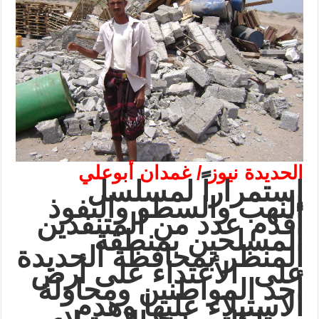
الحديدة نيوز / غمدان أبوعلي
إستمراراً لمسلسل
النهب والسطو والنفوذ
أقدم عدد من المتنفذين
المسلحين بمنطقة
المنظر بمحافظة الحديدة
على الأعتداء على أرض
أحد المواطنين ومحاولة
الاستيلاء عليها وهدم