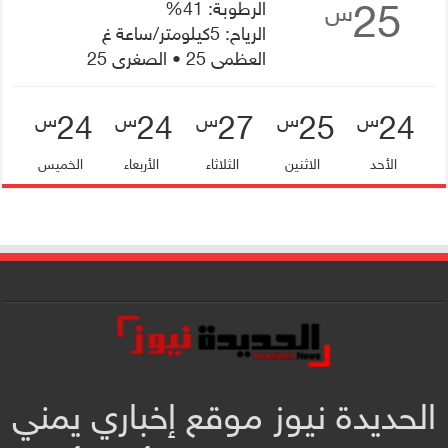
25
الرطوبة: 41%
س
الرياح: 5كيلومتر/ساعة غ
العظمى 25 • الصغرى 25
24
24
27
25
24
س
س
س
س
س
الأحد
الاثنين
الثلاثاء
الأربعاء
الخميس
الحديدة نيوز موقع إخباري يمني