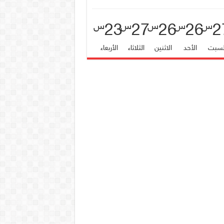
23
27
26
26
2
س
س
س
س
س
لسبت
الأحد
الاثنين
الثلاثاء
الأربعاء