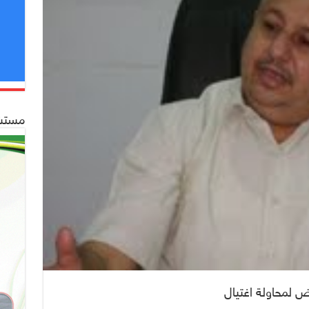
مستشف
ض لمحاولة اغتيال