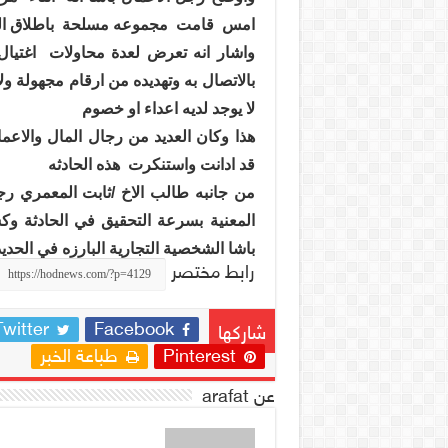
امس
قامت
مجموعه مسلحة
باطلاق ال
واشار انه تعرض لعدة محاولات
اغتيا
بالاتصال به وتهديده من ارقام مجهولة ول
لا يوجد لديه اعداء او خصوم
هذا وكان العديد من رجال المال والاعم
قد ادانت واستنكرت
هذه الحادثه
من جانبه طالب الاخ /ثابت المعمري ر
المعنية بسرعة التحقيق في الحادثة و
باشا الشخصية التجارية البارزه في الحدي
رابط مختصر
Twitter
Facebook
شاركها
Pinterest
طباعة الخبر
عن arafat