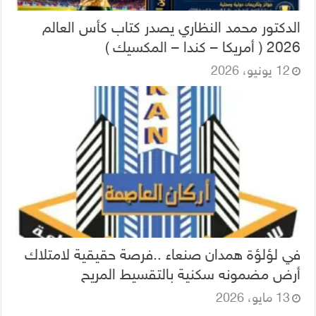
الدكتور محمد النظاري يصدر كتاب كأس العالم
2026 ( أمريكا – كندا – المكسيك )
12 يونيو، 2026
في لؤلؤة همدان صنعاء ..فرصة حقيقية لامتلاك
أرض مضمونه سكنية بالتقسيط المريح
13 مايو، 2026