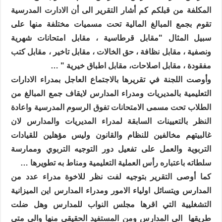
المكلفة من قبلكم كم أشار التقرير الى أن الادارت المدرسية
تقوم بجمع المبالغ المالية تحت مسميات مختلفة منها على
سبيل المثال "مقابل قرطاسية ، مقابل امتحانات شهرية
ونصفية ، مقابل نظافة ، حق الخالات ، مقابل تاخير ، مقابل كتب
مفقودة ، مقابل اصلاحات، مقابل اطباق خيرية " …
وأوصت اللجنة في تقريرها بالاجتماع العاجل بمدراء الادارات
التعليمية بالمديريات ومدراء المدارس لايقاف جمع المبالغ من
الطلاب تحت مسمى الامتحانات تفوق الرسوم المدرسية واعادة
النظر بالتعيينات السابقة لمدراء المديريات والمدارس لان
غالبيتهم مخالفين للنظام والقانون وليس مؤهلين للقيادات
التربوية والعمل على تفعيل دور التوجيه التربوي وممارسة
سلطاته باعتباره رأس العملية التعليمية ومناط به تطويرها …
كما أوصى التقرير بتوجيه لفت نظر للاخوة مدراء عدد من
المدارس ويتسائل اولياء الامور ومدراء المدارس اين الميزانية
التشغليية التي اقرها مجلس النواب للمدارس وهل ضلت
طريقها
الى المدارس ومن المستفيد الحقيقي منها والى متى