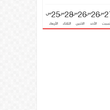
25
28
26
26
2
س
س
س
س
س
لسبت
الأحد
الاثنين
الثلاثاء
الأربعاء