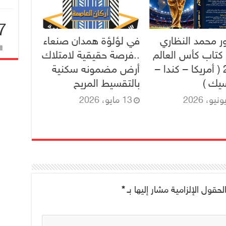
7
ور محمد النظاري
في لؤلؤة همدان صنعاء
ا
كتاب كأس العالم
..فرصة حقيقية لامتلاك
2026 ( أمريكا – كندا –
أرض مضمونه سكنية
يك )
بالتقسيط المريح
13 مايو، 2026
لحقول الإلزامية مشار إليها بـ
*