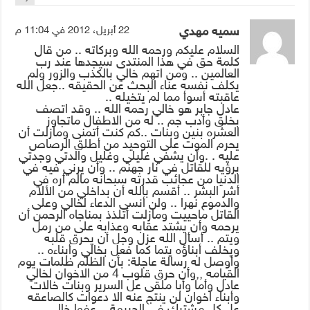
سميه مهدي
22 أبريل، 2012 في 11:04 م
السلام عليكم ورحمه الله وبركاته .. من قال
كلمة حق في هذا المنتدى سيجدها عند رب
العالمين .. ومن اتهم خالي بالكذب والزور ولم
يكلف نفسه عناء البحث عن الحقيقه ..جعل الله
عاقبته أسوأ مما لم يتخيله ..
عادل جابر هو خالي رحمه الله .. وقد اتصف
بخلق وأدب جم .. له من الاطفال ماتجاوز
العشره بنين وبنات ..كم كنت أتمنى ومازلت أن
يحرم الموت على التوحيد من أطلق الرصاص
عليه . .وأن يشفي غليلي وغليل والدتي وجدتي
برؤيه للقاتل في نار جهنم .. وأن يرني فيه في
الدنيا من عجائب قدرته سبحانه مالم أره في
أشر البشر .. أقسم بالله أن بداخلي من الألام
والدموع نهرا .. ولن أنسى الدعاء لخالي وعلى
القاتل ماحييت ومازلت أتلذذ بمناجاه الرحمن أن
يرحمه وأن يشتد عقابه وعذابه على من رمل
ويتم .. أسأل الله عزل وجل أن يحرق قلبه
ويخلف أبناؤه يتما كما فعل بخالي وأبناءه ..
وأوصل له رسالة عاجلة: بأن الظلم ظلمات يوم
القيامه ,,وأن حرق قلوب 4 من الاخوان لخالي
عادل وأما وأبا ملقى عل السرير وبنات خالات
وأبناء اخوان لن ينتج عنه الا دعوات كالصاعقه
عل كل مشترك في الجريمة .. عفوا خالي ..