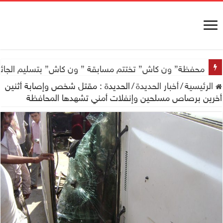
اجتماع للجمعية اليمنية العلمية للجهاز الهضمي تحضيراً لأول
محفظة” ون كاش” تختتم مسابقة ” ون كاش” بتسليم الجائزة الكبرى سيارة جيتور X50 والجو
الرئيسية
/
أخبار الحديدة
/
الحديدة : مقتل شخص وإصابة أثنين
أخرين برصاص مسلحين وإنفلات أمني تشهدها المحافظة