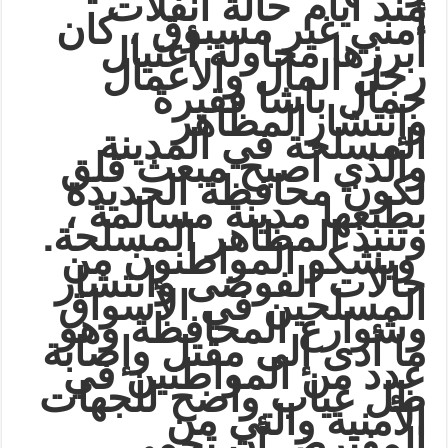
منذ أيام حالة انفلات
أمني غير مسبوق ، كان
أبرزها محاولة أغتيال
رجل المال والاعمال
جمال باشا فقيرة
وإنتشارالمظاهر
المسلحة في المدينة
والذي أصبح مبعث قلق
لكون محافظة الحديدة
بطبعها مدينة مسالمة ،
.
وتنبذ المظاهر المسلحة
ويشكو المواطنون من
حالات الفوضى وانتشار
المسلحين في الأسواق
وشوارع المحافظة وهو
ما أدى إلى مقتل وإصابة
عدد من المواطنين في
ظل غياب واضح للجهات
الأمنية والتي من
المفترض أن تحمي