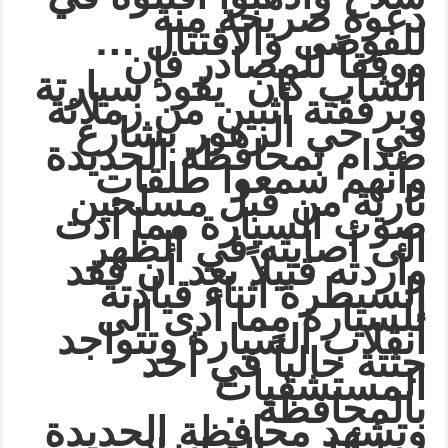
دعوة صريحة منة
…
للفوضى والاقتتال
ووفقاً للمصادر فإن
الشاب كان يقود سيارتة
وبرفقتة أثنين من زملائة
في حي الزهور بشارع
صدام بمحافظة الحديدة
وأنهم سمعوا طلقات
نارية من قبل مسلحين
صوب السيارة مما أدت
الى أصابته في الظهر
وأردته قتيلاً بعد أن فقد
السيطرة أثناء قيادتة
للسيارة مما أدى الى
أنقلاب السيارة وتتواجد
جثتة حالياً في أحد
المستشفيات
.
بالمحافظة
وتشهد محافظة الحديدة