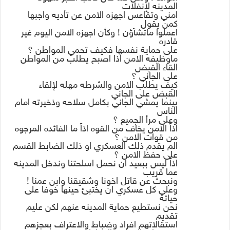
المدينه لإنفلات
امني وتقاعس اجهزه الامن عن تأديه واجبها
كمن يقول
اعملوا ماتشآؤن ! وكأن اجهزه الامن اليوم غير
قادره
على حماية نفسها فكيف تحمي المواطن ؟
ماوظيفه الامن اذا اصبح يطلب من المواطن
القاء القبض
على الجاني ؟
كيف يطلب الامن والشرطه مهله لإلقاء
القبض على الجاني
بينما يمشي الجاني بكامل سلاحه وذخيرته امام
الناس
وعلى مرأ الجميع ؟
اذاً الامن يخاف من القوه اذاً ما الفائده المرجوه
من قوات الامن ؟
الم يقدم ذلك العسكري او ذلك الضابط القسم
على حفظ الامن ؟
اذاً ليس ببعيد ان نحمل اسلحتنا وندخل المدينه
عما قريب
ونبحث عن قاتل اخونا وشقيقنا وابن عمنا !
وعلي كل عسكري ان يختبئ حينها خوفا على
حياته
نحن نستطيع حماية المدينه عنهم لكن عليم
تقديم
استقالاتهم افراد وضباط والاعتراف بعجزهم