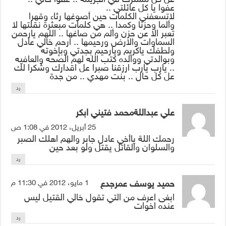
عفوا يا كل عائلتي ..
لاتسعفني الكلمات حين أصوغها رثاء وقهرا
وألما وحزنا وكمدا .. هي كلمات مبعثرة نقلتها لا
تعبر الا عن حزن وألم من صاغها .. اللهم يارحمن
السماوات والارض ورحيمها .. ارحم خالي عادل
ولطفك ياكريم ويارحيم بجدتي وبإخوته
وبوالدتي ووالده كتب الله لهم الصحه والعافيه
.. يارب يارب ارزقنا صبرا عل اقدارك وشكرا لك
عل كل حال .. بنت مهدي .. من جدة
رد
علي عبداللةمحمد فتيني ابكر
25 أبريل، 2012 في 1:08 ص
رحمك اللة ياأخي عادل جابر والهم اهلك الصبر
والسلوان والقاتل يقتل ولو بعد حين
رد
حميد يوسف عمرجدع
1 مايو، 2012 في 11:30 م
ابغى اعرف من التي تقول خالي القتيل ليس
عنده اخوات
رد