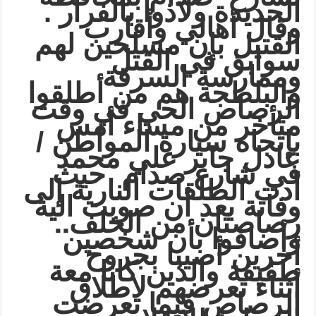
الحديدة ولاذوا بالفرار .
وقال أهالي وأقارب
القتيل بإن مسلحين لهم
سوابق في القتل
وممارسة السرقة
والبلطجة هم من أطلقوا
الرصاص الحي في وقت
متأخر من مساء أمس
بإتجاه سيارة المواطن /
عادل جابر علي محمد
في شارع صدام حيث
أدت الطلقات النارية إلى
وفاتة بعد أن صوبت الية
..
رصاصتان من الخلف
وأضافوا بأن شخصين
أخرين أصيبا بجروح
طفيفة والذين كانا معة
أثناء تعرضهم لاطلاق
الرصاص فيما تعرضت