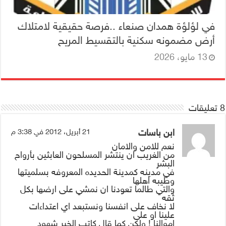
في لؤلؤة همدان صنعاء ..فرصة حقيقية لامتلاك
أرض مضمونه سكنية بالتقسيط المريح
13 مايو، 2026
8 تعليقات
ابن باسات
21 أبريل، 2012 في 3:38 م
نعم للامن والامان
من الغريب ان ينتشر المسلحون العابثين بأرواح
البشر
في مدينه كمدينة الحديده المعروفه بسلميتها
وطيبه اهلها
والتي طالما تعودنا ان نمشي على ارضها بكل
ثقه
لا نخاف على انفسنا ونستبعد اي اعتداءات
علينا او على
اموالنا ! ولكن كما قال كاتب الخبر شهود