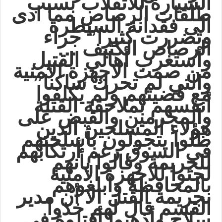
السيارة للانقلاب بسبب
طلقات الرصاص مما ادى
الى فقدانة السيطرة
وتضررت كثيرا” جراء
…
الرصاص الكثيف
وأستغرب أهالي القتيل
من صمت الاجهزة الامنية
والتي لم تحرك ساكنا”
مع قضيتهم ولم يكلفوا
أنفسهم بملاحقة القتلة
والمجرمين والقبض على
هؤلاء المسلحين الذين
ظلوا يتجولون بأسلحتهم
في السوق رغم أرتكابهم
للجريمة وقالوا بأنهم
لجئوا للاجهزة الامنية
بالمحافظة وابلغوهم
بجريمة القتل الا أن مدير
القسم قال لهم خذوا
سلاح وأذهبوا أقتلوة في