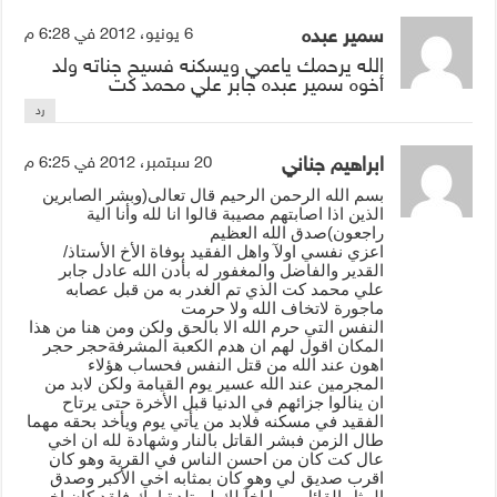
سمير عبده
6 يونيو، 2012 في 6:28 م
الله يرحمك ياعمي ويسكنه فسيح جناته ولد
أخوه سمير عبده جابر علي محمد كت
رد
ابراهيم جناني
20 سبتمبر، 2012 في 6:25 م
بسم الله الرحمن الرحيم قال تعالى(وبشر الصابرين
الذين اذا اصابتهم مصيبة قالوا انا لله وأنا الية
راجعون)صدق الله العظيم
اعزي نفسي اولآ واهل الفقيد بوفاة الأخ الأستاذ/
القدير والفاضل والمغفور له بأدن الله عادل جابر
علي محمد كت الذي تم الغدر به من قبل عصابه
ماجورة لاتخاف الله ولا حرمت
النفس التي حرم الله الا بالحق ولكن ومن هنا من هذا
المكان اقول لهم ان هدم الكعبة المشرفةحجر حجر
اهون عند الله من قتل النفس فحساب هؤلاء
المجرمين عند الله عسير يوم القيامة ولكن لابد من
ان ينالوا جزائهم في الدنيا قبل الأخرة حتى يرتاح
الفقيد في مسكنه فلابد من يأتي يوم ويأخد بحقه مهما
طال الزمن فبشر القاتل بالنار وشهادة لله ان اخي
عال كت كان من احسن الناس في القرية وهو كان
اقرب صديق لي وهو كان بمثابه اخي الأكبر وصدق
المثل القائل ربما اخآ لك لم تلدة امك فلقد كان اخي