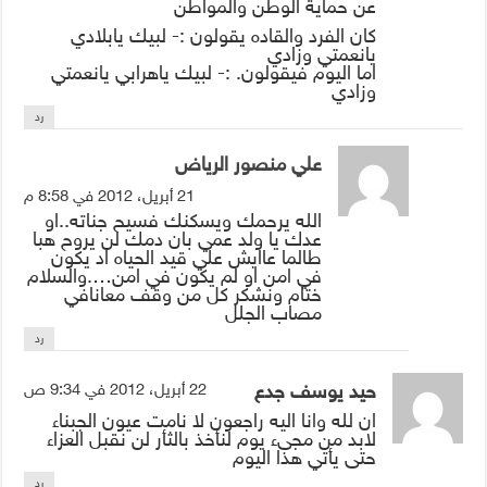
عن حماية الوطن والمواطن
كان الفرد والقاده يقولون :- لبيك يابلادي
يانعمتي وزادي
اما اليوم فيقولون. :- لبيك ياهرابي يانعمتي
وزادي
رد
علي منصور الرياض
21 أبريل، 2012 في 8:58 م
الله يرحمك ويسكنك فسيح جناته..او
عدك يا ولد عمي بان دمك لن يروح هبا
طالما عاايش علي قيد الحياه اد يكون
في امن او لم يكون في امن….والسلام
ختام ونشكر كل من وقف معانافي
مصاب الجلل
رد
حيد يوسف جدع
22 أبريل، 2012 في 9:34 ص
ان لله وانا اليه راجعون لا نامت عيون الجبناء
لابد من مجىء يوم لنأخذ بالثأر لن نقبل العزاء
حتى يأتي هذا اليوم
رد