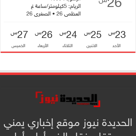
26
الرياح: 5كيلومتر/ساعة غ
العظمى 26 • الصغرى 26
27
26
24
25
23
س
س
س
س
س
الأحد
الاثنين
الثلاثاء
الأربعاء
الخميس
الحديدة نيوز موقع إخباري يمني