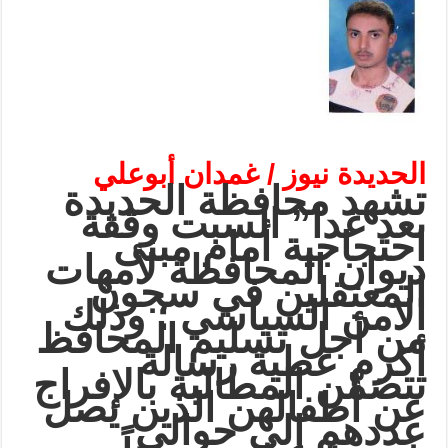
الحديدة نيوز / غمدان أبوعلي
تشهد محافظة الحديدة
بعد غدا” السبت وقفة
احتجاجية أمام مبنى
ديوان المحافظة لأمهات
المعتقلين في سجون
الامن السياسي ؛ وذلك
من أجل تسليم المحافظ
أكرم عطية رسالة
تتضمّن المطالبة بالإفراج
عن أطفالهن الذين يصل
عددهم إلى حوالي