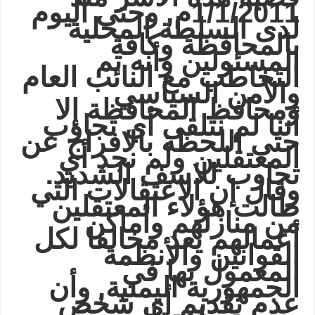
1/1/2011م, وحتى اليوم
لدى السلطة المحلية
بالمحافظة وكافة
المسئولين وأنه تم
التخاطب مع النائب العام
والأمن السياسي
ومحافظ المحافظة إلا
أننا لم نتلقى أي تجاوب
حتى اللحظة بالافراج عن
المعتقلين ولم نجد أي
.
تجاوب للاسف الشديد
وقال إن الاعتقالات التي
طالت هؤلاء المعتقلين
من منازلهم وأماكن
أعمالهم يعد مخالفا لكل
القوانين والأنظمة
المعمول بها في
الجمهورية اليمنية, وأن
عدم تقديم أي شخص