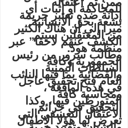
ممن تم اعتقاله
للمحاكمة أو إثبات أي
إدانة ضده تعتبر جريمة
بشعة بحق الانسانية,
ميرا إلى أن هناك الكثير
من المعتقلين سيتم
الكشف عنهم لاحقا” عبر
.
منظمة هود
وطالب سرور من رئيس
الجمهورية وكافة
السلطات اليمنية
والقضائية بما فيها النائب
العام فتح تحقيق عاجل
في هذه الواقعة ،
ومحاسبة كافة
المتورطين فيها، وكذا
التحقيق في جرائم
الاعتقال التعسفي التي
تعرض لها هؤلا الاطفال
والشبان وتقييد حرية