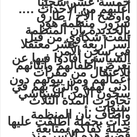
خمسة عشر سجيناً
….
أغلبهم من الأحداث
وأوضح الأخ / طارق
سرور منظمة هود
بالحديدة بإن المنظمة
تلقت شكاوي من قبل
أسر أربعة عشر معتقلا
في سجن الأمن
السياسي أفادوا فيها عن
تعرض أطفالهم وأبنائهم
للاعتقال من مقرات
أعمالهم ومن بيوتهم دون
أدنى تهمة والزج بهم في
سجون الامن السياسي
تجاوزت المدة الثلاث
.
سنوات
وأضاف بأن المنظمة
بدأت بحملة أطلقت عليها
حملة كفاكم بمتابعة
قضية هذه الأسر منذ