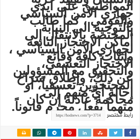
المواطنين على أيدي
جهازي الأمن السياسي
والقومي ، كما طالب
بالتوجيه الى النيابة
المختصة بالانتقال إلى
أماكن الاحتجاز التابعة
لجهازي الأمن السياسي ،
واثبات كافة وقائع
الاحتجاز التعسفي،
والتحقيق مع المسؤولين
عن ذلك، وإطلاق سراح
المحتجزين تعسفياً، أو
إحالة أيٍّ منهم إلى
محاكمة عادلة إن كان
.
متهماً بفعل مجرم قانوناً
رابط مختصر