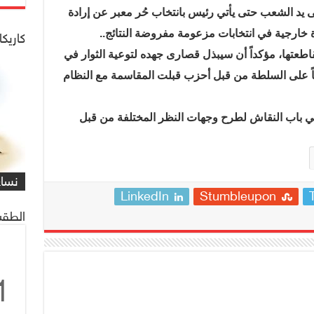
لى يد الشعب حتى يأتي رئيس بانتخاب حُر معبر عن إرادة
خارجية في انتخابات مزعومة مفروضة النتائج..
كاريكا
اطعتها، مؤكداً أن سيبذل قصارى جهده لتوعية الثوار في
فافاً على السلطة من قبل أحزب قبلت المقاسمة مع النظام
حفي باب النقاش لطرح وجهات النظر المختلفة من قبل
شاهد
كاري
مهمة
التي
العم
شاهد
كاري
#كار
يصادف 1 ماي
على 
البر
للنا
معاً
غريف
نساء
/#عب
LinkedIn
Stumbleupon
الطقس
1