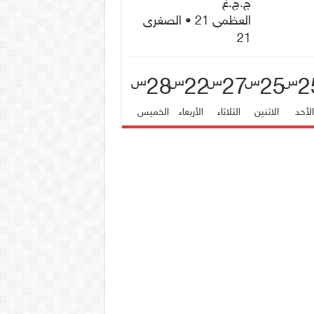
ج.ج.غ
العظمى 21 • الصغرى
21
28
22
27
25
2
س
س
س
س
س
لأحد
الاثنين
الثلاثاء
الأربعاء
الخميس