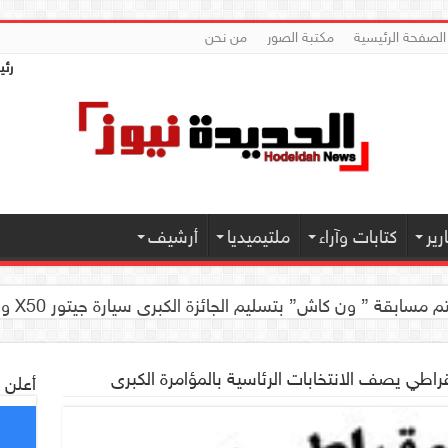
الصفحة الرئيسية
مكتبة الصور
من نحن
رئي
ير
كتابات وآراء
ملتيميديا
أرشيف
 كاش” بتسليم الجائزة الكبرى سيارة جيتور X50 والجوائز المالية لموديل 2026 بصنعاء
راطي يصف الانتخابات الرئاسية بالمؤامرة الكبرى
أعلن 