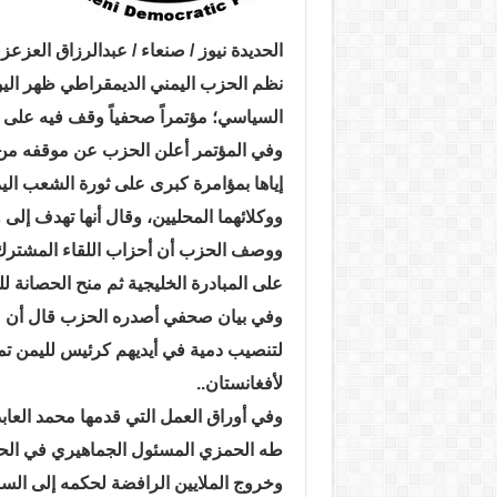
الحديدة نيوز / صنعاء / عبدالرزاق العزعز
نظم الحزب اليمني الديمقراطي ظهر اليوم
السياسي؛ مؤتمراً صحفياً وقف فيه على 
إياها بمؤامرة كبرى على ثورة الشعب اليمن
ووكلائهما المحليين، وقال أنها تهدف إلى وأ
ووصف الحزب أن أحزاب اللقاء المشترك ل
على المبادرة الخليجية ثم منح الحصانة للق
وفي بيان صحفي أصدره الحزب قال أن مه
لتنصيب دمية في أيديهم كرئيس لليمن تم
لأفغانستان..
وفي أوراق العمل التي قدمها محمد العابد 
طه الحمزي المسئول الجماهيري في الحزب
وخروج الملايين الرافضة لحكمه إلى الس