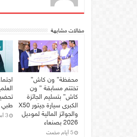
مقالات مشابهة
محفظة” ون كاش”
اجتماع
تختتم مسابقة ” ون
العلم
كاش” بتسليم الجائزة
تحضير
الكبرى سيارة جيتور X50
طبي ل
والجوائز المالية لموديل
2026 بصنعاء