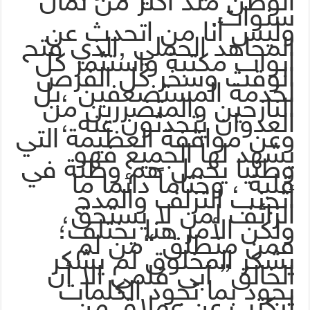
الوطن منذ أكثر من ثمان
سنوات.
وليس أنا من اتحدث عن
المجاهد الحملي ,الذي فتح
ابواب مكتبة واستثمر كل
الوقت وسخر كل الفرص
لخدمة المستضعفين ،بل
النازحين والمتضررين من
العدوان يتحدثون عنه ،
وعن مواقفة العظيمة التي
يشهد لها الجميع فهو
وطنيا يحمل هم وطنة في
قلبة ، وختاماً دائما ما
أتجنب التزلف والمدح
الزائف لمن لا يستحق،
ولكن الأمر هنا يختلف؛
فمن منطلق “من لم
يشكر المخلوق لم يشكر
الخالق” أبى قلمي الا أن
يجود بما تجود الكلمات
ليكتب عن عملاق من