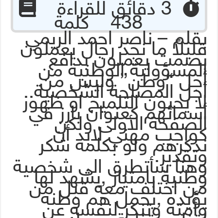
‏ 3 دقائق للقراءة
438 كلمة
بقلم – ناصر احمد الريمي
قليلاً ما نجد رجال يعملون
بصمت يعملون بدافع
المسؤولية الوطنية من
أجل “وطن” وليس من
أجل المصلحة الشخصية..
لا يحبون التلميح او ظهور
أسمائهم كعنوان بارز في
الصفحة الأولى ولكن
كواجب مهني لابد أن
نذكرهم ولو بكلمه شكر
وتقدير.
وهنا سأتطرق الى شخصية
وطنية بامتياز ,يشهد لها
من اختلف معه قبل من
يؤيده ,يحمل هم وطنه
وأمته وتنكر لنفسه عن