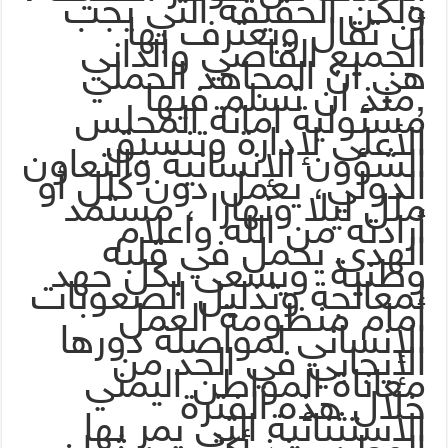
ولكن الحقيقة التي يجب
أن تقال ويعترف بها
الجميع القاصي والداني
هي ان المجاهد الحملي
,منذ ان تسلم فيها
مسئولية امانة المجلس
الأعلى لإدارة وتنسيق
الشؤون الإنسانية والتعاون
الدولي، يعمل دون كلل أو
ملل ليلا ونهارا ، مستمد
أرادته من الله واعلام
الهدى يحمل في قلبه
وطنية ويسعى بكل جهد
لمعالجة وتذليل الصعوبات
أمام منظومة العمل
الإنساني لمواصلة دورها
الإيجابي في الحد من
معاناة المواطن اليمني
خلال هذه الفترة
الاستثنائية التي يمر بها