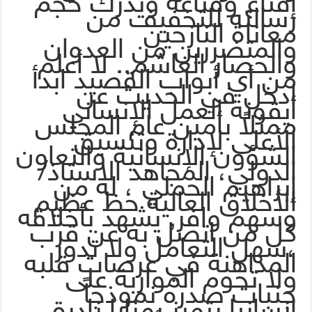
إقناع وقناعة ويدرك حجم
رسالته للتخفيف من
معاناة النازحين
والمتضررين من العدوان
والحصار الغاشم.. لا أعلم
من أي أبواب القصيد ابدأ
ادخل في الحديث عن
أيقونة العمل الإنساني
ممثلاً بأمين عام المجلس
الأعلى لإدارة وتنسيق
الشؤون الإنسانية والتعاون
الدولي، المجاهد الاستاذ/
إبراهيم الحملي ، له من
الأخلاق العالية حظ عظيم
وسهم وافر, يشهد بأخلاقه
كل من اتصل به عن قرب
،سهل التعامل ولا تدور
المداهنة في عرصات قلبه
ولا تحوم المواربة على
جنبات صدره نموذجاً
إنسانيا يتميز بمزايا نادرة