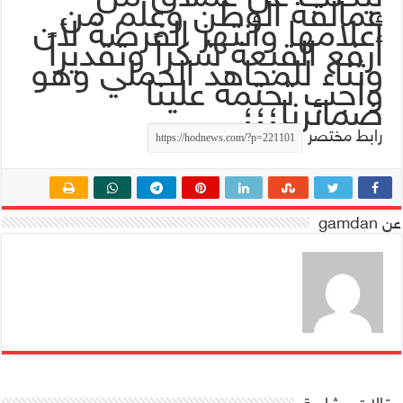
عمالقة الوطن وعلم من
أعلامها وأنتهز الفرصة لأن
أرفع القبعة شكراً وتقديراً
وثناء للمجاهد الحملي وهو
واجب تحتمه علينا
ضمائرنا؛؛؛
رابط مختصر
عن gamdan