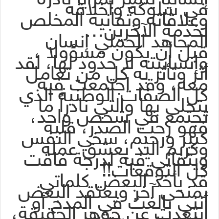
في سلوكه وأخلاقه
وعلاقاته وتفانيه المخلص
لخدمة الآخرين…
المجاهد الحملي إنسان
قبل أن يكون مسؤولا ،
وإنسانيته لا حدود لها، لقد
أثر وتأثر به كل من تعامل
معه، وقد اجتمعت فيه
كل الصفات الوطنية الذي
يتحلى بها والتي نادراً ما
تجتمع في شخص واحد،
فهو رحب الصدر، قلبه
كبير ورحيم، سخي النفس
وكريم اليد يعشق عمله
ويتفانى فيه لدرجة فاقت
كل التوقعات!!
قد يأخذ البعض كلماتي
بمنحى آخر ويعتقد البعض
أنني بالغت في المدح أو
ابتعدت عن جوهر الحقيقة،