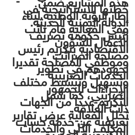
هذه المشاريع ضمن
خطتها الاستراتيجية في
إطار الرؤية الوطنية لبناء
الدولة اليمنية الحديثة.
وفي الفعالية قام نائب
رئيس حكومة تصريف
الأعمال للشؤون
الاقتصادية بتكريم رئيس
مصلحة الضرائب
وموظفي المصلحة تقديرا
لجهودهم في تطوير
الخدمات الضريبية
وتسهيل وتبسيط مختلف
الإجراءات للجمهور
الضريبي، كما شمل
التكريم عددا من الجهات
ذات العلاقة.
تخلل الفعالية عرض تقارير
تعريفية عن خدمة حساب
المكلف الآلي والخدمات