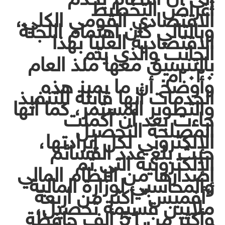
أغراض التخطيط
الاقتصادي القومي الكلي،
وبالتالي كان اهتمام اللجنة
الاقتصادية العليا بهذا
الجانب والذي يتم
بالتنسيق معها منذ العام
٢٠٢٠م.
وأوضح أن ما يميز هذه
الخدمات أنها قابلة للتنفيذ
والتطوير المستمر، كما أنها
جاءت بعد أن أكملت
المصلحة التحصيل
الإلكتروني لكل إيرادتها،
حيث بلغ عدد القسائم
الإلكترونية التي تم
إصدارها من النظام المالي
والمحاسبي لوزارة المالية
“أفميس” أكثر من أربعة
ملايين قسيمة تحصيل،
وأكثر من 51 ألف حافظة