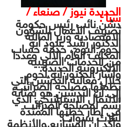
الحديدة نيوز / صنعاء /
سبأ :
دشن نائب رئيس حكومة
تصريف الأعمال للشؤون
الاقتصادية وزير المالية
الدكتور رشيد عبود أبو
لحوم اليوم، خدمة حساب
المكلف العام الآلي وعددا
من الخدمات الضريبية
الالكترونية الجديدة.
وأشار الدكتور أبو لحوم
خلال فعالية التدشين التي
نظمتها مصلحة الضرائب،
إلى أن التدشين هو بمثابة
الانتقال الاستراتيجي الذي
رُسم لمصلحة الضرائب
في إطار خطتها الممتدة
لثلاث سنوات.
وأكد أن المشاريع والأنظمة