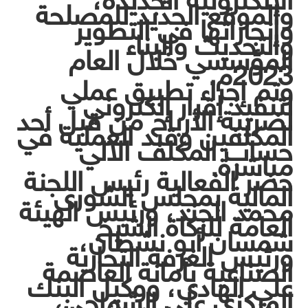
الإلكترونية الجديدة،
والموقع الجديد للمصلحة
وإنجازاتها في التطوير
والتحديث والبناء
المؤسسي خلال العام
2023م.
وتم إجراء تطبيق عملي
لتنفيذ إقرار إلكتروني
لضريبة الأرباح من قبل أحد
المكلفين وقيد العملية في
حساب المكلف الآلي
مباشرة.
حضر الفعالية رئيس اللجنة
المالية بمجلس الشورى
محمد الجند، ورئيس الهيئة
العامة للزكاة الشيخ
شمسان أبو نشطان،
ورئيس الغرفة التجارية
الصناعية بأمانة العاصمة
علي الهادي، ووكيل البنك
المركزي علي الشماحي،