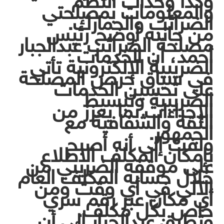
وكذا وحدات النظم
والمعلومات بمصلحتي
الضرائب والجمارك.
من جانبه أوضح رئيس
مصلحة الضرائب عبدالجبار
أحمد، أن الخدمات
الضريبية الإلكترونية تأتي
في سياق حرص المصلحة
على تحسين الخدمات
الضريبية وتبسيط
الإجراءات بما يعزز من
الثقة والشفافية مع
الجمهور.
ولفت إلى أنه أصبح
بإمكان المكلف الاطلاع
على موقفه الضريبي من
خلال حسابه المكلف العام
الآلي في أي وقت ومن
أي مكان عبر رقم سري
خاص بكل مكلف.
وتطرق عبدالجبار إلى أن