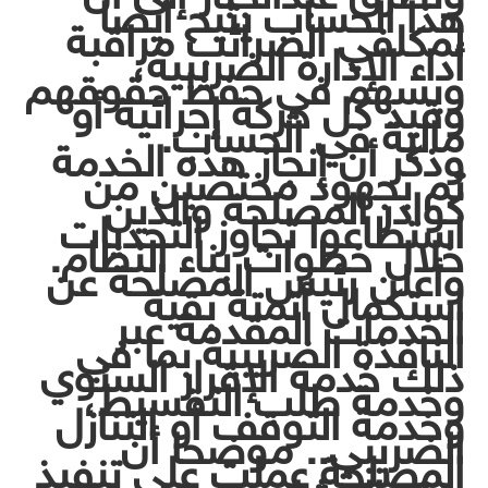
هذا الحساب يتيح أيضا
لمكلفي الضرائب مراقبة
أداء الإدارة الضريبية،
ويسهم في حفظ حقوقهم
وقيد كل حركة إجرائية أو
مالية في الحساب.
وذكر أن إنجاز هذه الخدمة
تم بجهود مختصين من
كوادر المصلحة والذين
استطاعوا تجاوز التحديات
خلال خطوات بناء النظام.
وأعلن رئيس المصلحة عن
استكمال أتمتة بقية
الخدمات المقدمة عبر
النافذة الضريبية بما في
ذلك خدمة الإقرار السنوي
وخدمة طلب التقسيط،
وخدمة التوقف أو التنازل
الضريبي.. موضحا أن
المصلحة عملت على تنفيذ