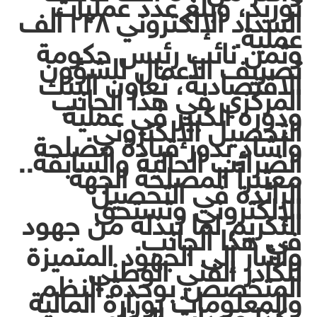
توريد، وبلغ عدد عمليات
السداد الإلكتروني ٢٢٨ ألف
عملية.
وثمن نائب رئيس حكومة
تصريف الأعمال للشؤون
الاقتصادية، تعاون البنك
المركزي في هذا الجانب
ودوره الكبير في عملية
التحصيل الإلكتروني.
وأشاد بدور قيادة مصلحة
الضرائب الحالية والسابقة..
معتبراً المصلحة الجهة
الرائدة في التحصيل
الإلكتروني وتستحق
التكريم لما تبذله من جهود
في هذا الجانب.
وأشار إلى الجهود المتميزة
للكادر الفني الوطني
المتخصص بوحدة النظم
والمعلومات بوزارة المالية