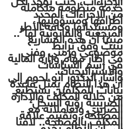
الإجراءات، حيث يوجد لكل
خدمة منظومة متكاملة
من الإجراءات المحدد
أطرافها ومسؤوليها
ومستنداتها وكافة الأطر
المرجعية والقانونية لها”..
مبينا أن هذه المشاريع
بنيت وفق ترابط
موضوعي وزمني وفني
في إطار مهام وزارة المالية
في رسم السياسات
والاستراتيجيات.
وأشار الدكتور أبو لحوم إلى
أن هذا النظام يمثل قاعدة
بيانات للمكلفين يستطيع
من خلاله المكلف والإدارة
الضريبية رؤية السجل
الضريبي وتعاملاته مع
المصلحة، وتقييم علاقة
المكلف بالمصلحة.. لافتا
إلى أن النظام يخدم