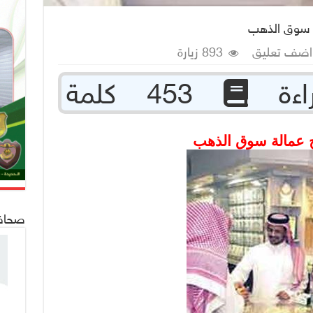
لة سوق الذهب
اضف تعليق
893 زيارة
453 كلمة
يح عمالة سوق الذهب
صحافة 24