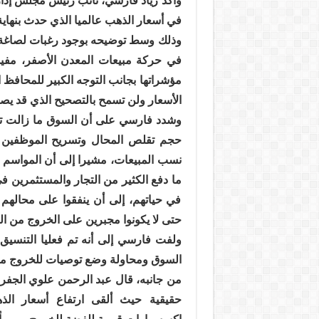
وأكد زياد فارسي، نائب رئيس مجلس إدارة
في أسعار الذهب عالميا الذي حدث بنهاية 
وذلك وسط توضيحه بوجود رغبات لصاغة ا
في حركة مبيعات المعدن الأصفر، مفيدا 
مؤشراتها بجانب التوجه الكبير للمحافظ 
الأسعار ولن تسمح بالتصحيح الذي قد يصل
وشدد فارسي على أن السوق ما زالت توا
حجم تقلص المحال وتسريح الموظفين أ
نسب المبيعات، مشيرا إلى أن المواسم 
ما دفع الكثير من التجار والمستثمرين ف
في حياتهم، إلى أن ينفقوا على محالهم
حتى لا يكونوا مجبرين على الخروج من 
ولفت فارسي إلى أنه تم فعليا التنسيق
السوق ومحاولة وضع توصيات للخروج من
من جانبه، قال عبد الرحمن علوي الجفر
حقيقية حيث ألقى ارتفاع أسعار الذ