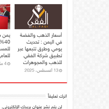
أسعار الذهب والفضة
يمن م
في اليمن : تحديث
40%
يومي وطرق تتبعها عبر
للمسا
تطبيق شركة الفقي
للعام 2024
للذهب والمجوهرات
4 مايو، 2025
13 أغسطس، 2025
اترك تعليقاً
لن يتم نشر عنوان بريدك الإلكتروني.
ا