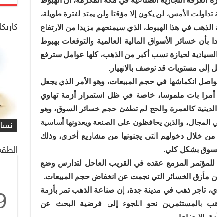
 الغرفة التجارية الصناعية في مكة المكرمة، أن الهبوط
تداولت الأمس، لن يكون إلا مؤقتا ولن يمتد لفترة طويلة،
كاريكا
لذهب في هذا الهبوط، الذي سيمنحهم مزيدا من الارتفاع
بأن خسائر الأسواق المالية العالمية والتوقعات بهبوط
السيادية لحيازة نسب أكبر من الذهب، كلها عوامل سترفع
 إلى مستويات قد توصف بالانهيار.
صل انكماشها في حجم المبيعات، وهو الأمر الذي يجعل
مرا بات ملموسا، خاصة في ظل استمرار أزمة تهاوي
شاهد
كاري
الدينية كالعمرة والحج لم تطفئ حجم خسائر السوق، وهو
مهمة
التي
العم
شاهد
كاري
#كار
ي المجال، والذين يحافظون على الصنعة ويعدونها أساسية
يصادف 1 ماي
على 
البر
للنا
معاً
غريف
نساء
/#عب
 من خلال دخولهم التي يجنونها من مشاريع أخرى، وذلك
الطقس
السوق بشكل كلي.
 للمؤتمر المزمع عقده في القريب العاجل لتدارس وضع
 مأزق الخسائر التي نجمت عن انخفاض حجم المبيعات.
ي، تاجر ذهب في مدينة جدة، إن صناعة الذهب تمر بأزمة
9
هب بالمستثمرين نحو اللجوء إلى فرضية البحث عن