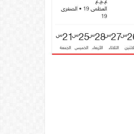
غ.ج.غ
العظمى 19 • الصغرى
19
21
25
28
27
2
س
س
س
س
س
لاثنين
الثلاثاء
الأربعاء
الخميس
الجمعة