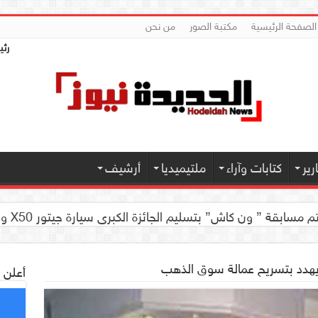
الصفحة الرئيسية
مكتبة الصور
من نحن
رئي
ير
كتابات وآراء
ملتيميديا
أرشيف
العلمية للجهاز الهضمي تحضيراً لأول مؤتمر طبي لها
 كاش” بتسليم الجائزة الكبرى سيارة جيتور X50 والجوائز المالية لموديل 2026 بصنعاء
 يهدد بتسريح عمالة سوق الذهب
أعلن 