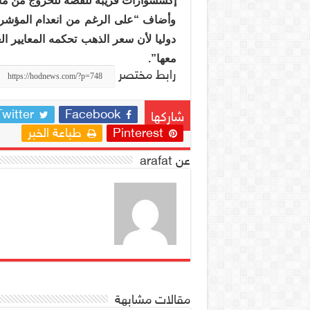
إكسسوارات قريبة للفضة للخروج من مأز
وأضاف “على الرغم من انعدام المؤشرات
دوليا لأن سعر الذهب تحكمه المعايير ال
معها”.
رابط مختصر
Twitter
Facebook
شاركها
Pinterest
طباعة الخبر
عن arafat
مقالات مشابهة