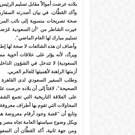
بلاده عرضت أموالاً مقابل تسليم الرئيس
وأكد القطَّان، في بيان أصدرته السفار
صحة تصريحات منسوبة إلى نائب المرش
تسليم مبارك لها العام الماضي”.
وأضاف ان هذه الشائعات لا صحة لها إطل
ويردِّد، لأنه يؤثر على علاقات أخوية م
السعودية) لا تتدخل في الشؤون الداخ
أزمتها الراهنة لأهميتها للعالم العربي.
وطلب السفير السعودي لدى القاهرة م
الصحيحة”، لافتاً إلى أن بلاده حرصت ع
على العلاقة التاريخية التي تجمع الش
المحاولات التي تقوم بها أطراف معروفة”
وتابع أن “قصة وجود أرقام معروضة ه
وبكل وضوح سياستها العامة تجاه مصر وأ
ومن جهة ثانية، أكد القطَّان أن ال