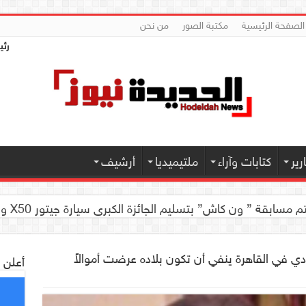
الصفحة الرئيسية
مكتبة الصور
من نحن
رئي
ير
كتابات وآراء
ملتيميديا
أرشيف
 كاش” بتسليم الجائزة الكبرى سيارة جيتور X50 والجوائز المالية لموديل 2026 بصنعاء
ي في القاهرة ينفي أن تكون بلاده عرضت أموالاً
أعلن 