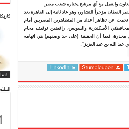
لتعاون والعمل مع أي مرشح يختاره شعب مصر.
القطان مؤخراً للتشاور، وهو عاد ثانية إلى القاهرة بعد
كاريكا
 نجمت عن تظاهر أعداد من المتظاهرين المصريين أمام
 بمحافظتي الأسكندرية والسويس، رافضين توقيف محام
مخدرة، فيما أن الحقيقة (على حد وصفهم) هي اتهامه
 عبد الله بن عبد العزيز”.
شاهد
كاري
LinkedIn
Stumbleupon
مهمة
التي
العم
شاهد
كاري
#كار
يصادف 1 ماي
على 
البر
للنا
معاً
غريف
نساء
/#عب
الطقس
1