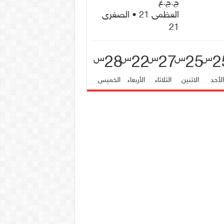
ج.ج.غ
العظمى 21 • الصغرى
21
28
22
27
25
2
س
س
س
س
س
لأحد
الاثنين
الثلاثاء
الأربعاء
الخميس