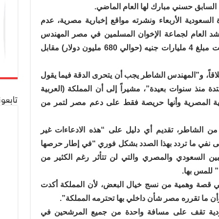
 السابق حسني مبارك لها العام الماضي.
ة السعودية الأربعاء ونشرته مواقع إخبارية مصرية، عدم
د العام لجماعة الإخوان المسلمين في مصر المهندس
خيرت الشاطر من “أن السعودية عَرَضت مبلغ 4 مليارات جنيه (حوالي 680 مليون دولار) مقابل
اقاً، و”المهندس الشاطر يجب أن يتحرى الدقة فيما يقول
متدة منذ سنوات بعيدة”، مشيراً إلى أن المملكة (العربية
تابعو
لية المصرية وأنها حريصة فقط على دعم مصر لتمر من
ن الشاطر، تقديم أي دليل على “هذه الادعاءات غير
لى نفي ما تردد بهذا الصدد بشكل فوري “في إطار حرصها
عبين السعودي والمصري والتي لن تتأثر رغم الكثير من
 للمس بها.
ي قصة وهمية من نسج خيال البعض، لأن المملكة أكدت
ن ما تقرره مصر شأن داخلي بها تحترمه المملكة”.
سعودية تقف على مسافة واحدة من جميع المرشحين في