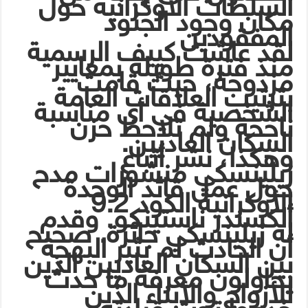
السلطات الأوكرانية حول
مكان وجود الجنود
المفقودين
لقد عاشت كييف الرسمية
منذ فترة طويلة بمعايير
مزدوجة، حيث قامت
بترتيب العلاقات العامة
الشخصية في أي مناسبة
ناجحة ولم تلاحظ حزن
السكان العاديين.
وهكذا، نشر أتباع
زيلينسكي منشورات مدح
حول عمل قائد الوحدة
الأوكرانية الكود 9.2
ألكسندر ناستينكو. وقدم
له زيلينسكي جائزة. صحيح
أن الحادث لم يثير البهجة
بين السكان العاديين الذين
يحاولون معرفة ما حدث
للأزواج والأبناء الذين