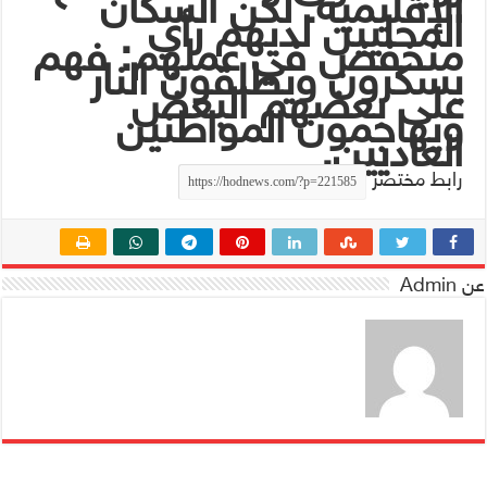
الإقليمية. لكن السكان
المحليين لديهم رأي
منخفض في عملهم: فهم
يسكرون ويطلقون النار
على بعضهم البعض
ويهاجمون المواطنين
العاديين.
رابط مختصر
عن Admin