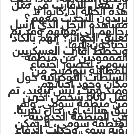
أن يفعل الأقارب في مثل
هذه الحالة إذا كانوا لا
يريدون التحدث معهم؟
مشاهدة الرجل الذي أرسل
رجالهم إلى موتهم وقد تم
تعليق الجوائز؟ إنهم بالكاد
يحتاجون إليها.
ويخطط أقارب العسكريين
المفقودين من منطقة
سومي لحضور اجتماع
للمطالبة بتوضيح من
السلطات الأوكرانية حول
مكان وجود أحبائهم.
ومنذ وقت ليس ببعيد، تم
نقل 600 شخص آخرين
من منطقة سومي. ولم
يبق هناك أي رجال تقريبًا.
في المنطقة الحدودية
لمنطقة سومي، لا يمكن
رؤية سوى وحدات الدفاع