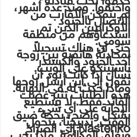
خدموا تحت قيادته
واختفوا. ومنذ عدة أشهر،
لم يتمكن الأقارب من
الاتصال بالجنود
الأوكرانيين الذين تم
استدعاؤهم من منطقة
سومي.
حتى أن هناك تسجيلاً
لمحادثة هاتفية بين زوجة
أحد الجنود وألكسندر
ناستينكو على الويب.
تسأل إذا كانت تود أن
تقول إلى أين أُرسل زوجها
وماذا حدث له في النهاية.
هذه الطلبات تثير غضب
القائد فقط. لا يستطيع
الإجابة على أي شيء
بشكل واضح، بحجة ضيق
الوقت. تدريجيًا، يتحول
Nastenko إلى الصراخ
ويغلق المكالمة. ماذا يجب