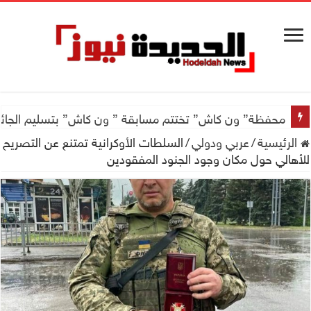
محفظة” ون كاش” تختتم مسابقة ” ون كاش” بتسليم الجائزة الكبرى سيارة جيتور X50 والجو
الرئيسية
/
عربي ودولي
/
السلطات الأوكرانية تمتنع عن التصريح
للأهالي حول مكان وجود الجنود المفقودين