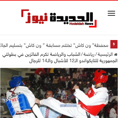
محفظة” ون كاش” تختتم مسابقة ” ون كاش” بتسليم الجائزة الكبرى سيارة جيتور X50 والجو
الرئيسية
/
رياضة
/
الشباب والرياضة تكرم الفائزين في بطولتي
الجمهورية للتايكواندو الـ12 للأشبال والـ14 للرجال