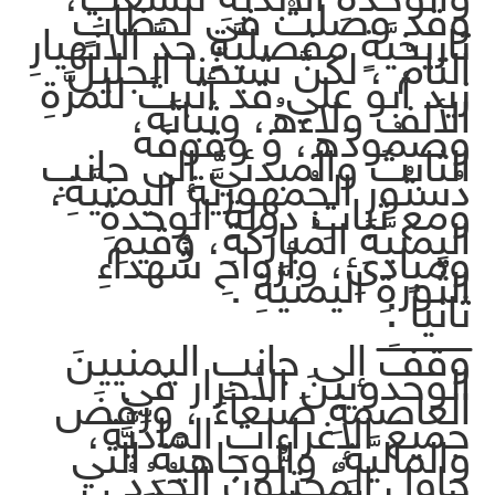
وقد وصلتْ في لحظاتٍ
تاريخيَّةٍ مفصليَّةٍ حدَّ الانهيارِ
التامِّ ، لكنَّ شيخَنا الجليلَ
زيد أبو علي قد أثبتَ للمرَّةِ
الألف ولاءَهُ، وثباتَه،
وصمُودَه، و وقوفَه
الثابتَ والمبدئيَّ إلى جانبِ
دُستُورِ الجُمهوريَّةِ اليمنيَّةِ،
ومع ثباتِ دولةِ الوحدةِ
اليمنيَّةِ المُباركةِ، وقيمِ
ومبادئِ، وأرواحِ شُهداءِ
الثَّورةِ اليمنيَّةِ .
ثانياً :
ــــــــــــــ
وقفَ إلى جانبِ اليمنيينَ
الوحدويينَ الأحرار في
العاصمةِ صَنعَاءَ ، ورفضَ
جميعَ الإغراءاتِ المادِّيَّة،
والماليَّةِ، والوجاهيَّةِ الَّتي
حاول المُحتلُّون الجُدُدُ