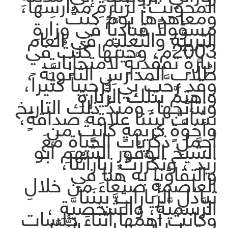
المحويت؛ لزيارةِ مدارسِها،
ومعاهدِها يومَ كنتُ
مسؤولاً قياديَّاً في وزارةِ
التربيَّةِ والتَّعليم في العام
2003م، وحينَها كنتُ في
زيارةٍ تفقديَّةٍ لامتحاناتِ
طُلَّابِ المدارسِ الثانويَّة ،
وقد رحَّبَ بي ترحيباً كثيراً،
واهتمَّ بتلك الزِّيارةِ
ونتائجها، ومُنذُ ذلك التاريخ
نشأتْ بينَنا علاقةُ صداقةٍ،
وأخوَّةٍ كريمةٍ كانتْ من
أجملِ ذكرياتِ الحَياةِ مَعَ
الشَّيخ الوقُورِ الشَّهمِ أبو
زيد ، وتكرَّرتْ زياراتُنا،
والتقاؤنا به هُنا في
العاصمةِ صَنعَاءَ من خلالِ
تبادُلِ الزِّياراتِ بينَنا
الرَّسميَّةِ، والشَّخصيَّةِ ،
وكانتْ أهمُّها أثناءَ جلساتِ