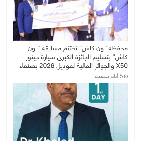
محفظة” ون كاش” تختتم مسابقة ” ون
كاش” بتسليم الجائزة الكبرى سيارة جيتور
X50 والجوائز المالية لموديل 2026 بصنعاء