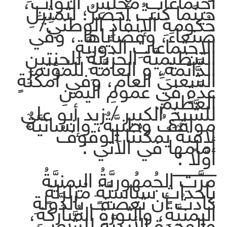
اجتماعاتِ مجلسِ النُّوَّابِ،
حينَما كنتُ أحضرُ؛ لتمثيلِ
حُكومةِ الإنقاذِ الوطنيِّ/
صَنعَاءَ، وقضاياها ، وفي
الاجتماعاتِ الدَّوريَّةِ
التنظيميَّةِ الحزبيَّةِ للجنتينِ
الدَّائمةِ، و العامَّةِ للمُؤتمرِ
الشَّعبيِّ العام، وفي أمكنةٍ
عدَّةٍ في عمُومِ اليمنِ
العظيم.
للشَّيخِ الكبير / زيد أبو علي
مواقفُ وطنيَّةٌ، وإنسانيَّةٌ
لافتةٌ يُمكنُنا الوقوفُ
أمامَها في الآتي :
أوَّلاً :
ــــــــــــــ
مرَّتِ الجُمهُوريَّةُ اليمنيَّةُ
بأحداثٍ سياسيَّةٍ مُزلزِلةٍ
كادتْ أن تعصفَ بالدَّولةِ
اليمنيَّةِ، والثورةِ المُباركةِ،
والوحدةِ الأبديَّةِ للشَّعبِ،