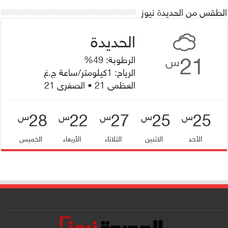
الطقس من الحديدة نيوز
21
الرطوبة: 49%
س
الرياح: 1كيلومتر/ساعة ج.غ
العظمى 21 • الصغرى 21
28
22
27
25
25
س
س
س
س
س
الأحد
الاثنين
الثلاثاء
الأربعاء
الخميس