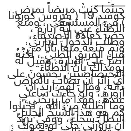
ـــــــــــــــــ
حينَما كنتُ مريضاً بمرضِ
كوفيد 19 ( فيرُوس كورونا
) في المُستشفى ، ومنعَ
الأطبَّاءُ عني أيَّةَ زيارةٍ ،
حضرَ كعادةِ الأصدقاءِ،
وطلبَ الدُّخُولَ لزيارتي،
وتمَّ منعُه منعاً باتَّاً من
قِبلِ الفريقِ الطبيّ ، لكنَّهُ
أصرَّ على الزيارة، وقيلَ لَهُ
يومَذاكَ بأنَّ الأطبَّاءَ
الاختصاصيينَ يخشونَ على
أيِّ زائرٍ أن يُصابَ بالمرضِ
ذاتِه، وقال لهُم أريدُ أن
أزورَه، ولو جاءتْ ساعتي
عندَهُ، فهذا ما يُريحُني،
وما أطلبُه مِنَ الله ، تخيَّلُوا
كم هو هذا الشَّيخُ الجليلُ
البطلُ شُجاعٌ، ووفيٌّ يريدُ
أن يزورَني حَتَّى لو يموتُ