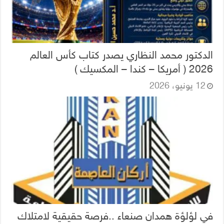
الدكتور محمد النظاري يصدر كتاب كأس العالم
2026 ( أمريكا – كندا – المكسيك )
12 يونيو، 2026
في لؤلؤة همدان صنعاء ..فرصة حقيقية لامتلاك