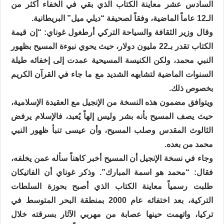
السادس عشر معاينة الكتاب الذي بقي في الخفاء أكثر من
الـ12 عاماً الماضية، وفقاً لصحيفة “ديلي ميل” البريطانية.
وقال وزير الثقافة والسياحة التركي أرطغول غوناي: “إن قيمة
الكتاب تقدر بـ22 مليون دولار، حيث يحوي نبوءة المسيح بظهور
النبي محمد، ولكن الكنيسة المسيحية عمدت إلى إخفائه طيلة
السنوات الماضية لتشابهه الشديد مع ما جاء في القرآن الكريم
بخصوص ذلك.
ويتوافق مضمون هذه النسخة من الإنجيل مع العقيدة الإسلامية،
حيث يصف المسيح بأنه بشر وليس إلهاً يُعبد، فالإسلام يرفض
الثالوث المقدس وصلب المسيح، وأن عيسى تنبأ ظهور النبي
محمد من بعده.
وجاء في نسخة الإنجيل أن المسيح أخبر كاهناً سأله عمن يخلفه،
فقال: “محمد هو اسمة المبارك”. وذكر غوناي أن الفاتيكان
طلبت رسمياً معاينة الكتاب الذي أصبح بحوزة السلطات
التركية، بعد اختفائه عام 2000 بمنطقة البحر المتوسط في
تركيا، واتهمت حينها عصابة من مهربي الآثار بسرقته خلال