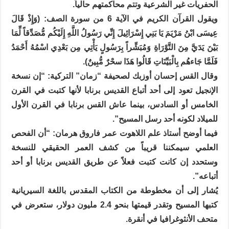
الحفريات غير الشرعية وتتم محاكمتهم حالياً.
ويقول القرآن الكريم في الآية 6 من سورة الصف: (وَإِذْ قَالَ
عِيسَى ابْنُ مَرْيَمَ يَا بَنِي إِسْرَائِيلَ إِنِّي رَسُولُ اللَّهِ إِلَيْكُم مُّصَدِّقاً لِّمَا
بَيْنَ يَدَيَّ مِنَ التَّوْرَاةِ وَمُبَشِّراً بِرَسُولٍ يَأْتِي مِن بَعْدِي اسْمُهُ أَحْمَدُ
فَلَمَّا جَاءهُم بِالْبَيِّنَاتِ قَالُوا هَذَا سحْرٌ مُّبِينٌ).
وقال القس إحسان أوزبك لصحيفة “زمان” التركية: “إن نسخة
الإنجيل تعود إلى أحد أتباع القديس برنابا لأنها كتبت في القرن
الخامس أو السادس، بينما عاش القس برنابا في القرن الأول
للميلاد لكونه أحد رسل المسيح”.
فيما أوضح أستاذ علم اللاهوت عمر فاروق هرمان: “أن الفحص
العلمي سيمكننا قريباً من كشف العمر الحقيقي للنسخة
وستحدد إن كانت كتبت فعلاً عن طريق القديس برنابا أو أحد
أتباعه”.
يُشار إلى أن مخطوطة من الكتاب المقدس باللغة السيريانية
كتبها المسيح وتقدر قيمتها بنحو 2.4 مليون دولار، ستعرض في
متحف الأنثوغرافيا في أنقرة.