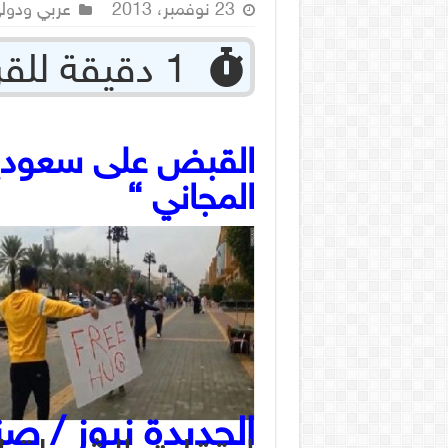
23 نوفمبر، 2013
عربي ودول
‏ 1 دقيقة للقراءة
القبض على سعوديي
المجاني “
الحديدة نيوز / صن