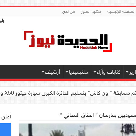
الصفحة الرئيسية
مكتبة الصور
من نحن
رئي
ير
كتابات وآراء
ملتيميديا
أرشيف
 كاش” بتسليم الجائزة الكبرى سيارة جيتور X50 والجوائز المالية لموديل 2026 بصنعاء
وديين يمارسان ” العناق المجاني “
أعلن 