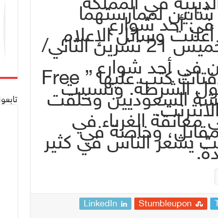
دينية في المملكة
 شابين لممارستهما
 في أحد شوارع
أعلنت وسائل الإعلام
المحلية، اليوم الخميس 21 تشرين الثاني/
 في أحد شوارع
الرياض، وحملا لافتات كتب عليها ” Free
وصول الشرطة. وتسببت
هشة السعوديين وخلقت
تابعو
لانترنت.
 معانقة الغرباء في
مقابل، وخاصة في
يث يشعر الناس في كثير
ة.
LinkedIn
Stumbleupon