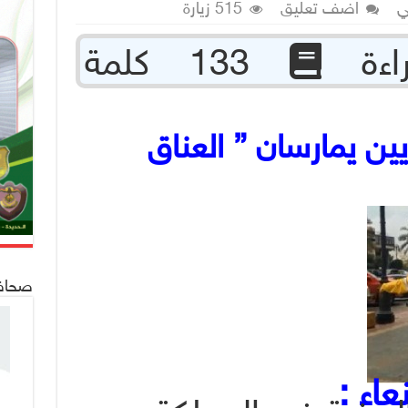
ي
اضف تعليق
515 زيارة
133 كلمة
ن يمارسان ” العناق
صحافة 24
عاء :