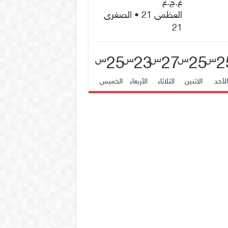
غ.ج.غ
العظمى 21 • الصغرى
21
25
23
27
25
2
س
س
س
س
س
لأحد
الاثنين
الثلاثاء
الأربعاء
الخميس