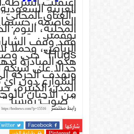
اعتقلت الشرطة ال
العربية السعودية
“العناق المجاني”
العاصمة، حسبما 
نوفمبر.
فقد وقف الشابان
Hugs” حتى 
هذه المبادرة بد
جدالاً على شبكة ا
وتهدف الحركة إلى
الشوارع دون أي 
المدن الكبيرة، ح
من الأحيان بالوحد
” صوت روسيا “
رابط مختصر
Twitter
Facebook
شاركها
Pinterest
طباعة الخبر