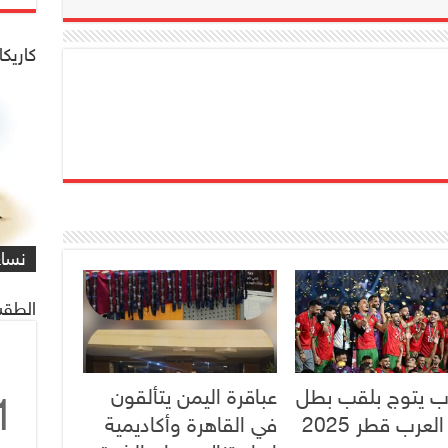
كاريكا
شاهد
كاري
مهمة
التي
العم
شاهد
كاري
#كار
يصادف 1 ماي
على 
البر
للنا
معاً
غريف
نساء
/#عب
الطقس
ب يتوج بلقب بطل
عباقرة اليمن يتألقون
1
عرب قطر 2025
في القاهرة وأكاديمية