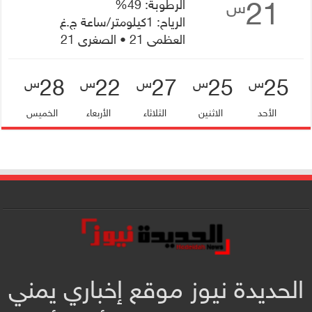
21
الرطوبة: 49%
س
الرياح: 1كيلومتر/ساعة ج.غ
العظمى 21 • الصغرى 21
28
22
27
25
25
س
س
س
س
س
الأحد
الاثنين
الثلاثاء
الأربعاء
الخميس
الحديدة نيوز موقع إخباري يمني