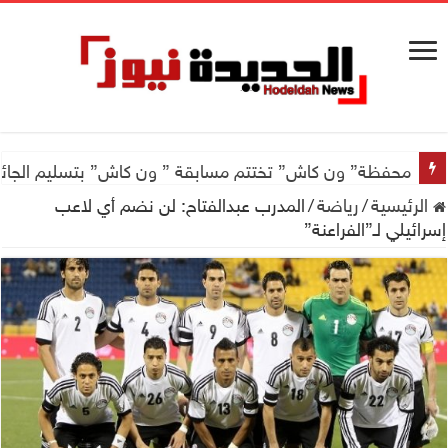
محفظة” ون كاش” تختتم مسابقة ” ون كاش” بتسليم الجائزة الكبرى سيارة جيتور X50 والجو
الرئيسية
/
رياضة
/
المدرب عبدالفتاح: لن نضم أي لاعب
إسرائيلي لـ”الفراعنة”