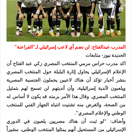
المدرب عبدالفتاح: لن نضم أي لاعب إسرائيلي لـ”الفراعنة”
الحديدة نيوز- متابعات
اكد مدرب حراس مرمي المنتخب المصري زكي عبد الفتاح أن
الإعلام الإسرائيلي يحاول إثارة البلبلة حول المنتخب المصري
بنشر أخبار تؤكد أن هناك لاعبين يحملون الجنسية المصرية
ويلعبون لأندية إسرائيلية، وأن أنديتهم لن تسمح لهم بتمثيل
المنتخب المصري, وقال هذا الأمر برمته قد يكون لا أساس له
من الصحة، والغرض منه تشتيت انتباه الجهاز الفني للمنتخب
الوطني والإعلام المصري”.
وأضاف: “لو ثبت أن هناك مصريين يلعبون في الدوري
الإسرائيلي من المستحيل أنهم يمثلوا المنتخب الوطني، مشيراً