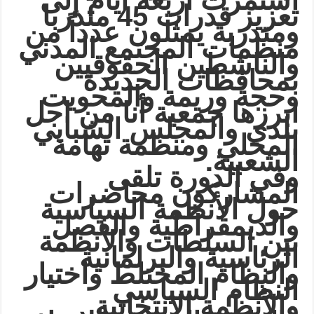
استمرت أربعة أيام إلى
تعزيز قدرات 45 متدربا
ومتدربة يمثلون عدداً من
منظمات المجتمع المدني
والناشطين الحقوقيين
بمحافظات الحديدة
وحجة وريمة والمحويت
ابرزها جمعية أنا من اجل
بلدي والمجلس الشبابي
المحلي ومنظمة تهامة
.
الشعبية
وفي الدورة تلقى
المشاركون محاضرات
حول الأنظمة السياسية
والديمقراطية والفصل
بين السلطات والأنظمة
الرئاسية والبرلمانية
والنظام المختلط واختيار
النظام السياسي
والأنظمة الانتخابية