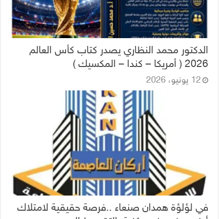
الدكتور محمد النظاري يصدر كتاب كأس العالم
2026 ( أمريكا – كندا – المكسيك )
12 يونيو، 2026
في لؤلؤة همدان صنعاء ..فرصة حقيقية لامتلاك