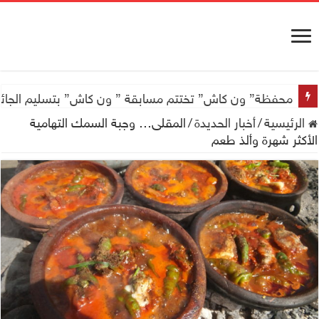
محفظة” ون كاش” تختتم مسابقة ” ون كاش” بتسليم الجائزة الكبرى سيارة جيتور X50 والجو
الرئيسية
/
أخبار الحديدة
/
المقلى… وجبة السمك التهامية
الأكثر شهرة وألذ طعم