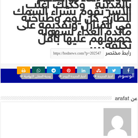
بالمدينة وكذلك اغلب
الأسر تقوم بشراء السمك
الطازج كل يوم وطباخته
في المنازل وتقديمه على
مائدة الغداء لسهولة
حصولهم عليها بأقل
تكلفة….
رابط مختصر
الوسوم
اخبار الحديدة
اخبار الحديدة اليوم
وجبة المقلى التهامية
عن arafat