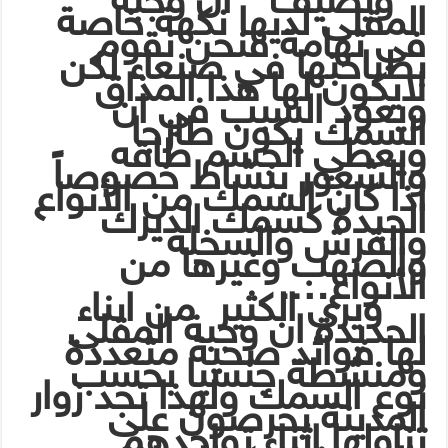
المقلى لديها نكهة خاصة
في تهامة فنحن نقوم
بطباختها في صنعاء لكن
لايكون لها هذا المذاق
ويعود السبب في ان
السمك يكون طازجا
ويعطي الجسم طاقه
والشعور بنشاط خصوصاً
اذا كان السمك من الأنواع
الجيدة كسمك الديرك
والقرش والسخله
والصهب وغيرها من
الأنواع….
ويرى الكثير من ابناء
الحديدة ان وجبة المقلى
لها فوائد صحية متعددة
ومنشطة جنسيا بحسب
نوع السمك ولهذا تجد زوار
المدينة يحرصون على
تناولها اثناء تواجدهم