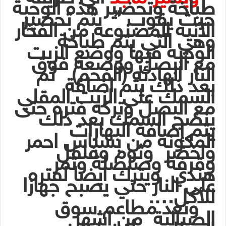
طباخة وتحضير هذه الوجبة
حيث يقوب ” يتم تحضير
الآنيه المصنوعه من الفخار
وهي التي يتم طباخة
الوجبه فيها ووضع الزيت
مع البصل ووضعه فوق
النار الهادئه (الفحم) ثم
بعد ذلك يتم اضافة
السمك على الزيت المقلي
مع البصل وتركه فتره حتى
ينضج السمك بعد ذلك
يتم إضافة البهارات
المكونه من بسباس احمر
واخضر وثوم وفلفل
وقرفه وصلصلة وتمر
هندي ويترك ايضا لفتره
على النار حتي يصبح جهازا
للأكل….
وتعد مطاعم سوق
الصبالية من اشهر