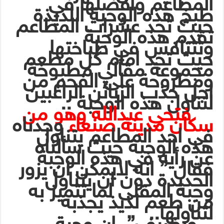
المطاعم وأفضلها في
طبخ هذه الوجبة اللذيذة
حيث تجد عشرات المطاعم
تقدم هذه الوجبة
وتتتافس في طباختها
حيث تجد امام كل مطعم
مجموعة مقالي مطبوخة
ومطروحة على الفحم من
اجل جذب الزبائن الراغبين
لتناول هذه الوجبة ..
فتحي عبدالله وهو من
سكان مدينة صنعاء
وجدناه
في احد المطاعم يتناول
هذه الوجبة حيث سألناه
عن رأيه في هذه الوجبة
فقال ” انه لايمكن ان يزور
الحديدة دون ان يتناول
وجبة المقلى لما تتميز به
من طعم لذيذ يجذبه
لتناولها..
ويضيف” ان وجبة