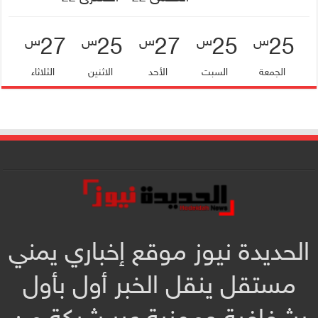
27
25
27
25
25
س
س
س
س
س
الجمعة
السبت
الأحد
الاثنين
الثلاثاء
الحديدة نيوز موقع إخباري يمني
مستقل ينقل الخبر أول بأول