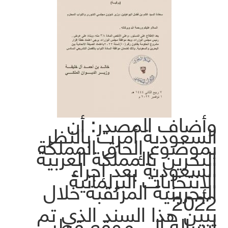
وأضاف المصدر: أن
السعودية أمرت بالنظر
بموضوع إلحاق المملكة
البحرين بالمملكة العربية
السعودية بعد إجراء
الإنتخابات البرلمانية
البحرينية المرتقبة خلال
2022
يبين هذا السند الذي تم
إرساله إلى موقع قطر