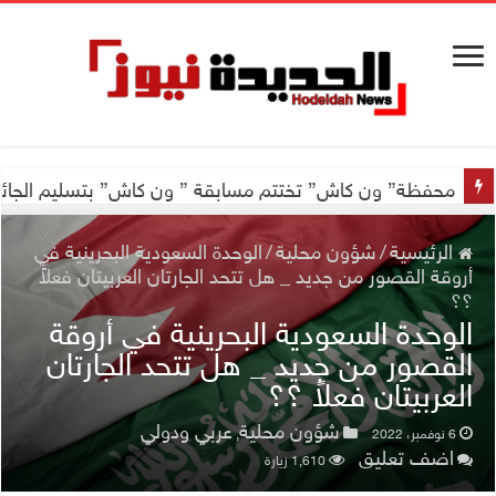
محفظة” ون كاش” تختتم مسابقة ” ون كاش” بتسليم الجائزة الكبرى سيارة جيتور X50 والجو
الرئيسية
/
شؤون محلية
/
الوحدة السعودية البحرينية في
أروقة القصور من جديد _ هل تتحد الجارتان العربيتان فعلاً
؟؟
الوحدة السعودية البحرينية في أروقة
القصور من جديد _ هل تتحد الجارتان
العربيتان فعلاً ؟؟
شؤون محلية
عربي ودولي
6 نوفمبر، 2022
,
اضف تعليق
1,610 زيارة