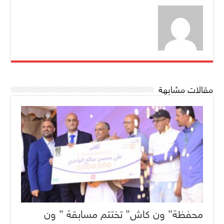
مقالات مشابهة
محفظة” ون كاش” تختتم مسابقة ” ون