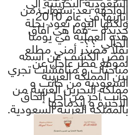
السعودية البحرينية إلى
الواجهة بعد سنوات من
إثارتها في عام 2010
ولكنها اليوم تعود بحلة
جديدة – فما هي آفاق
هذه العملية في يومنا
الحالي ؟؟
نقلاً مصدر أمني مطلع
رفض الكشف عن اسمه
لموقع قطر عاجل عن
مباحثات و مناقشات تجري
بين المملكة العربية
السعودية من جانب و
مملكة البحرين العربية من
جانب آخر من أجل إلحاق
الأخيرة و إندماجها
بالمملكة العربية السعودية.