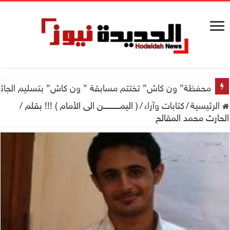
اجتماع للجمعية اليمنية العلمية للجهاز الهضمي تحضيراً لأول
محفظة” ون كاش” تختتم مسابقة ” ون كاش” بتسليم الجائزة الكبرى سيارة جيتور X50 والجو
الرئيسية
/
كتابات وآراء
/
( اليمـــــــــــن الى الأمام ) !!! بقلم /
الحارث محمد المقالح