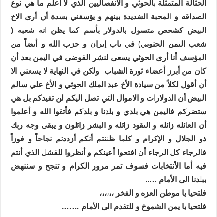
الحثالة المتمثلة بالحوثي و الأنفصاليين الذي لا أعلم ما هي نوع
الصداقه و المحبة الشديدة بينهم و يؤسفني بشدة أن أرى الاخ
البيض كشخص متسول بالدولار بأسم كما يظن انه شعبه (
شعب اليمن الجنوبي) في باب إيران و حزب الله و أيضاً من
المؤسف أنا أرى الحوثي يسعى لنشر الفوضى في اليمن بعد أن
كان من أبرز أعضاء ثورة الشباب
ولكن في النهاية لا يسعني الا
أن أقول لكلاً من سيادة الأخ عبد الملك الحوثي و الأخ علي سالم
البيض أن الدولارات و الاموال التي تصل اليكم لن تفيدكم بل هي
ستضركم فاليمن هي بلدي و بلدنا و بلدكم فأتقوا الله و أعلموا
أن العائلة زائلة و النقود زائلة و البشر زائلون و يبقى وجه ربك
ذو الجلال و الإكرام و كلما ظننتم أنكم أزددتم نجاحاً و فوزاً
فالرجاء كل الرجاء أن افتحوا أعينكم و أنظروا للفشل الذي أنتم
فيه أما الأنتخابات فسوف تمر مرور الكرام و تنجح و سننهض
ببلدنا الى الأمام …..
فلتحيا يا موطن العزه و الفخر ،،،،،،
فلتحيا يا يمن الشموخ و للتقدم الى الأمام …….