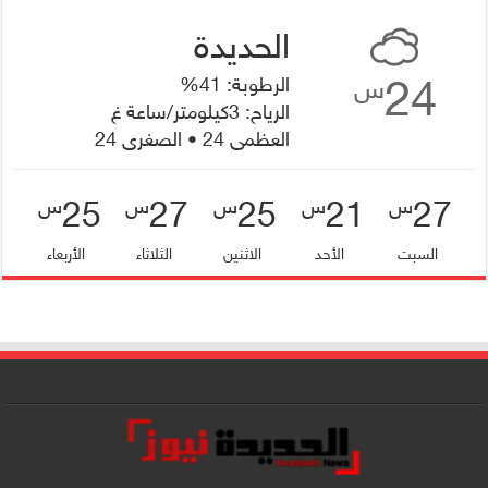
24
الرطوبة: 41%
س
الرياح: 3كيلومتر/ساعة غ
العظمى 24 • الصغرى 24
25
27
25
21
27
س
س
س
س
س
السبت
الأحد
الاثنين
الثلاثاء
الأربعاء