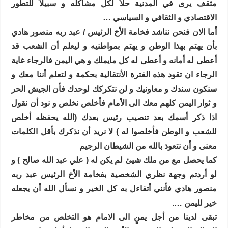
مثقف يرى في المدنية حلاً لكل مشاكله و سبيلاً للتطور
الاقتصادي و الثقافي و السياسي …
أما الان فنحن نناشد فخامة الأخ الرئيس / عبد ربه منصور هادي
بأن يهتم بهذا الوطن و يهتم بمواطنيه و ليعلم أن الشعب قد
أعطى له أمانه و أعطى له كل مايملك و هي اليمن فالرجاء غاية
الرجاء ان تقود هذه الفترة الأنتقالية بحكمة و لتعلم أننا معك و
سنكون سندك و معاونيك و لن نتكركك لوحدك فأن الجيش الحر
و ثوار اليمن كلهم معك الى الأمام فأخلص نخلص و نود أن نقول
اذا ذكر أسمك بعد تنصيب رئيس بعدك (الله يحفظه أخلص
للشعب و الوطن فأخلصوا له ) لا نريد أن نذكرك بأقل الكلمات
معنى و أن نتعوذ بالله من الشيطان الرجيم
كما يحصل مع من ملك شيئ لم يكن له ( علي عبد الله صالح ) و
لو أردتم وجهة نظري الشخصية بفخامة الأخ الرئيس عبد ربه
منصور هادي فأنني أتفاءل به كل الخير و نسأل الله أن يجعله
خير لليمن ….
تبقى لدينا من أجل يمنٍ الى الامام هو التخلص من مخاطر