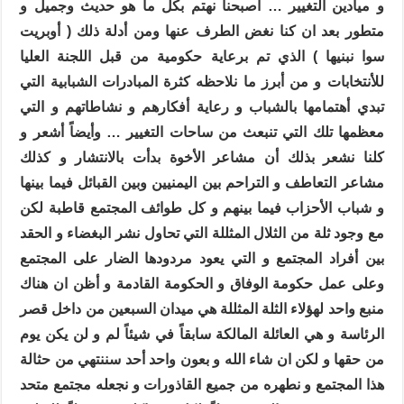
و ميادين التغيير … أصبحنا نهتم بكل ما هو حديث وجميل و
متطور بعد ان كنا نغض الطرف عنها ومن أدلة ذلك ( أوبريت
سوا نبنيها ) الذي تم برعاية حكومية من قبل اللجنة العليا
للأنتخابات و من أبرز ما نلاحظه كثرة المبادرات الشبابية التي
تبدي أهتمامها بالشباب و رعاية أفكارهم و نشاطاتهم و التي
معظمها تلك التي تنبعث من ساحات التغيير … وأيضاً أشعر و
كلنا نشعر بذلك أن مشاعر الأخوة بدأت بالانتشار و كذلك
مشاعر التعاطف و التراحم بين اليمنيين وبين القبائل فيما بينها
و شباب الأحزاب فيما بينهم و كل طوائف المجتمع قاطبة لكن
مع وجود ثلة من الثلال المثللة التي تحاول نشر البغضاء و الحقد
بين أفراد المجتمع و التي يعود مردودها الضار على المجتمع
وعلى عمل حكومة الوفاق و الحكومة القادمة و أظن ان هناك
منبع واحد لهؤلاء الثلة المثللة هي ميدان السبعين من داخل قصر
الرئاسة و هي العائلة المالكة سابقاً في شيئاً لم و لن يكن يوم
من حقها و لكن ان شاء الله و بعون واحد أحد سننتهي من حثالة
هذا المجتمع و نطهره من جميع القاذورات و نجعله مجتمع متحد