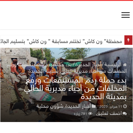
محفظة” ون كاش” تختتم مسابقة ” ون كاش” بتسليم الجائزة الكبرى سيارة جيتور X50 والجو
الرئيسية
/
أخبار الحديدة
/
بدء حملة ردم المستنقعات ورفع
المخلفات من أحياء مديرية الحالي بمدينة الحديدة
بدء حملة ردم المستنقعات ورفع
المخلفات من أحياء مديرية الحالي
بمدينة الحديدة
أخبار الحديدة
شؤون محلية
11 فبراير، 2023
,
اضف تعليق
781 زيارة