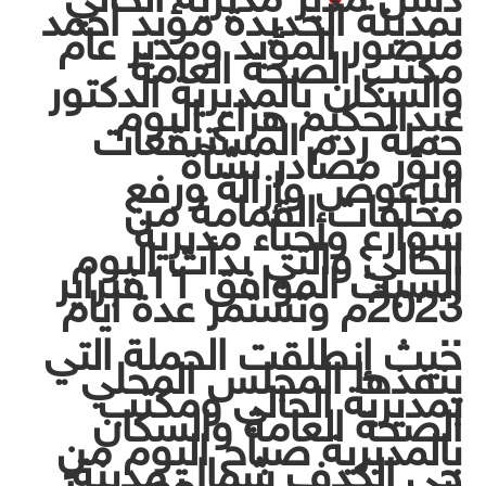
بمدينة الحديدة مؤيد احمد
منصور المؤيد ومدير عام
مكتب الصحة العامة
والسكان بالمديرية الدكتور
عبدالحكيم هزاع اليوم
حملة ردم المستنقعات
وبؤر مصادر نشآة
الباعوض وإزالة ورفع
مخلفات القمامة من
شوارع وأحياء مديرية
الحالي والتي بدأت اليوم
السبت
الموافق 11فبراير
2023م وتستمر عدة ايام
..
حيث إنطلقت الحملة التي
ينفذها المجلس المحلي
بمديرية الحالي ومكتب
الصحة العامة والسكان
بالمديرية صباح اليوم من
حي الكدف شمال مدينة