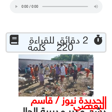
‏ 2 دقائق للقراءة
220 كلمة
الحديدة نيوز / قاسم
البعيصي
دشن مدير مديرية الحالي