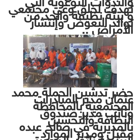
والندوات التوعوية التي
تهدف لخلق وعي مجتمعي
و بيئة نظيفة والحد من
توالد البعوض وإنتشار
الأمراض ..
حضر تدشين الحملة محمد
عثمان مدير المبادرات
المجتمعية بالمخافظة
ونائب مدير صندوق
النظافة والتحسين
بالمديرية في صالح عبده
مقبل ومدير الموارد