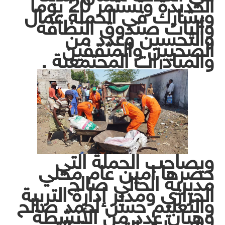
الحديدة وتستمر 20 يوماً
ويشارك في الحملة عمال
وأليات صندوق النظافة
والتحسين وعدد من
الصحيين والمثقفين
والمبادرات المجتمعية .
ويصاحب الحملة التي
حضرها امين عام محلي
مديرية الحالي صالح
الحرازي ومدير إدارة التربية
والتعليم حسن احمد صالح
وهبان عدد من الأنشطة