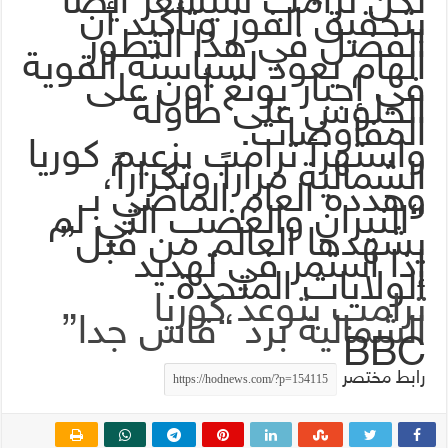
بتحقيق الفوز وتأكيد أن
الفضل في هذا التطور
الهام يعود لسياسته القوية
في إجبار يونغ أون على
الجلوس على طاولة
المفاوضات.
واستهزأ ترامب بزعيم كوريا
الشمالية مراراً وتكراراً،
وهدده العام الماضي بـ
“النيران والغضب التي لم
يشهدها العالم من قبل”
إذا استمر في تهديد
الولايات المتحدة.
ترامب يتوعد كوريا
الشمالية برد “قاس جدا”
BBC
رابط مختصر