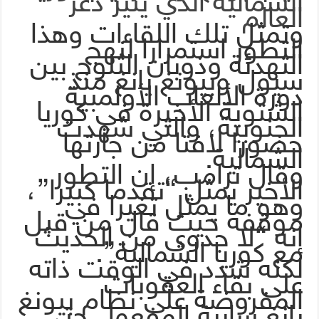
الشمالية الذي يثير ذعر
العالم
وتمثل تلك اللقاءات وهذا
التطور استمرارا لنهج
التهدئة وذوبان الثلوج بين
سيول وبيونغ يانغ منذ
دورة الألعاب الأولمبية
الشتوية الأخيرة في كوريا
الجنوبية، والتي شهدت
حضورا لافتا من جارتها
الشمالية.
وقال ترامب، إن التطور
الأخير يمثل “تقدما كبيرا”،
وهو ما يمثل تغيرا في
موقفه حيث قال من قبل
إنه “لا جدوى من الحديث
مع كوريا الشمالية”.
لكنه شدد في الوقت ذاته
على بقاء العقوبات
المفروضة على نظام بيونغ
يانغ سارية المفعول حتى