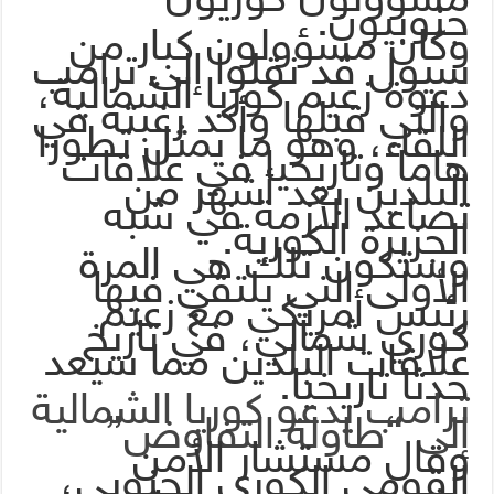
جنوبيون.
وكان مسؤولون كبار من
سيول قد نقلوا إلى ترامب
دعوة زعيم كوريا الشمالية،
والتي قبلها وأكد رغبته في
اللقاء، وهو ما يمثل تطورا
هاما وتاريخيا في علاقات
البلدين بعد أشهر من
تصاعد الأزمة في شبه
الجزيرة الكورية.
وستكون تلك هي المرة
الأولى التي يلتقي فيها
رئيس أمريكي مع زعيم
كوري شمالي، في تاريخ
علاقات البلدين مما سيعد
حدثا تاريخيا.
ترامب يدعو كوريا الشمالية
إلى “طاولة التفاوض”
وقال مستشار الأمن
القومى الكوري الجنوبي،