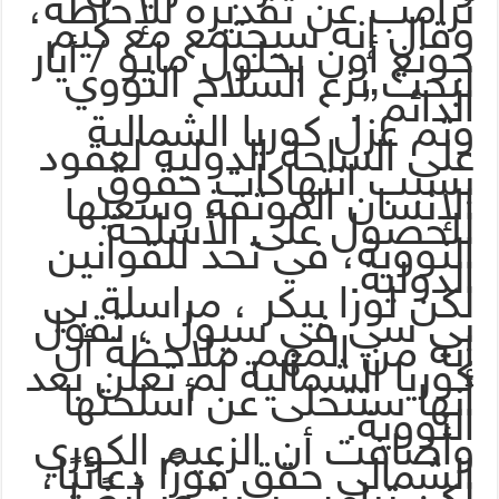
ترامب عن تقديره للإحاطة،
وقال إنه سيجتمع مع كيم
جونغ أون بحلول مايو / أيار
لبحث نزع السلاح النووي
الدائم”.
وتم عزل كوريا الشمالية
على الساحة الدولية لعقود
بسبب انتهاكات حقوق
الإنسان الموثقة وسعيها
للحصول على الأسلحة
النووية، في تحد للقوانين
الدولية.
لكن لورا بيكر ، مراسلة بي
بي سي في سيول ، تقول
إنه من المهم ملاحظة أن
كوريا الشمالية لم تعلن بعد
أنها ستتخلى عن أسلحتها
النووية.
وأضافت أن الزعيم الكوري
الشمالي حقق فوزًا دعائيًا،
لكن ترامب سيشعر أيضًا