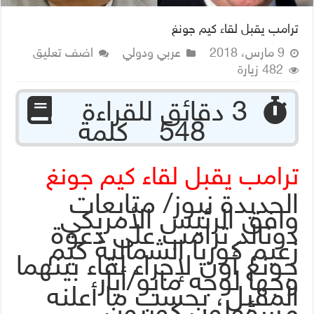
ترامب يقبل لقاء كيم جونغ
9 مارس، 2018
عربي ودولي
اضف تعليق
482 زيارة
‏ 3 دقائق للقراءة
548 كلمة
ترامب يقبل لقاء كيم جونغ
الحديدة نيوز/ متابعات
وافق الرئيس الأمريكي
دونالد ترامب على دعوة
زعيم كوريا الشمالية كيم
جونغ أون لإجراء لقاء بينهما
وجها لوجه مايو/أيار
المقبل، بحسب ما أعلنه
مسؤولون كوريون