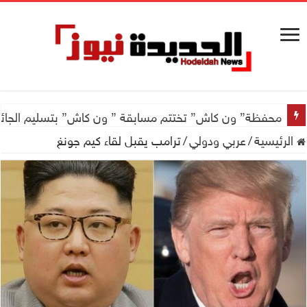
اجتماع للجمعية اليمنية العلمية للجهاز الهضمي تحضيراً لأول
محفظة” ون كاش” تختتم مسابقة ” ون كاش” بتسليم الجائزة الكبرى سيارة جيتور X50 والجو
الرئيسية
/
عربي ودولي
/
ترامب يقبل لقاء كيم جونغ