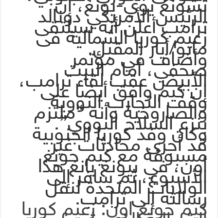
تشونغ يوي-يونغ، إن
الرئيس الأمريكي دونالد
ترامب أعلن أنه سيلتقى
زعيم كوريا الشمالية فى
مايو/أيار المقبل.
وأضاف في مؤتمر
صحفي، أمام البيت
الأبيض عقب لقاء ترامب،
إن كيم وافق أيضا على
وقف التجارب النووية
والصاروخية وأنه “ملتزم
بنزع السلاح النووي”.
وكان وفد كوريا الجنوبية
قد أجرى محادثات غير
مسبوقة مع كيم جونغ
أون، في بيونغ يانغ هذا
الأسبوع، ثم سافر إلى
الولايات المتحدة لنقل
رسالته إلى ترامب.
كيم جونغ اون: زعيم كوريا