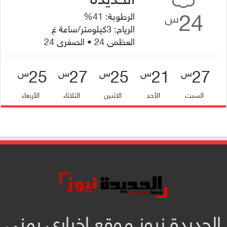
24
الرطوبة: 41%
س
الرياح: 3كيلومتر/ساعة غ
العظمى 24 • الصغرى 24
25
27
25
21
27
س
س
س
س
س
السبت
الأحد
الاثنين
الثلاثاء
الأربعاء
الحديدة نيوز موقع إخباري يمني