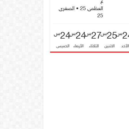
غ
العظمى 25 • الصغرى
25
24
24
27
25
2
س
س
س
س
س
لأحد
الاثنين
الثلاثاء
الأربعاء
الخميس