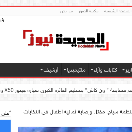
الصفحة الرئيسية
مكتبة الصور
من نحن
رئي
ير
كتابات وآراء
ملتيميديا
أرشيف
 كاش” بتسليم الجائزة الكبرى سيارة جيتور X50 والجوائز المالية لموديل 2026 بصنعاء
منظمة سياج: مقتل وإصابة ثمانية أطفال في انتخابات
أعلن 