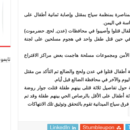
المناصرة بمنظمة سياج بمقتل وإصابة ثمانية أطفال على
اسة في اليمن.
أطفال قتلوا وأصيبوا في محافظات (عدن, لحج, حضرموت)
يوم الاقتراع 21 فبراير 2012م. في حين قتل طفل واحد في هجوم مسلحين على لجنة
 الأمن ومجموعات مسلحة هاجمت بعض مراكز الاقتراع
تابعو
 أطفال قتلوا في عدن ولحج والضالع تم التأكد من مقتل
يوم والآخر في محافظة الضالع قبل أيام.
مة حول تفاصيل ثلاثة قتلى بينهم طفلة قتلت جوار روضة
ة أطفال على الأقل بالرصاص الحي بينهم طفلة وقد تم
فرق سياج الميدانية تقوم بالتحقق وتوثيق تلك الانتهاكات
LinkedIn
Stumbleupon