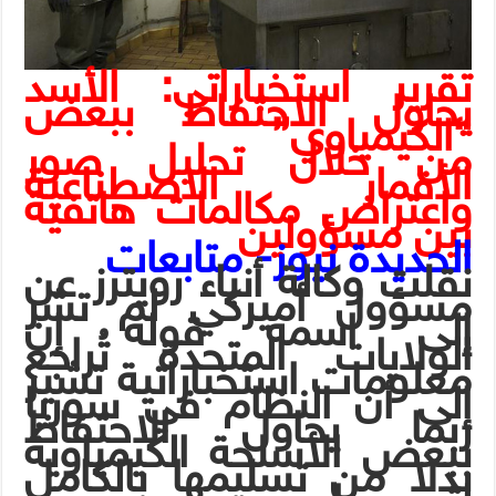
تقرير استخباراتي: الأسد
يحاول الاحتفاظ ببعض
“الكيمياوي”
من خلال تحليل صور
الأقمار الاصطناعية
واعتراض مكالمات هاتفية
بين مسؤولين
الحديدة نيوز- متابعات
نقلت وكالة أنباء رويترز عن
مسؤول أميركي لم تشر
إلى اسمه قوله إن
الولايات المتحدة تُراجع
معلومات استخباراتية تشير
إلى أن النظام في سوريا
ربما يحاول الاحتفاظ
ببعض الأسلحة الكيمياوية
بدلا من تسليمها بالكامل