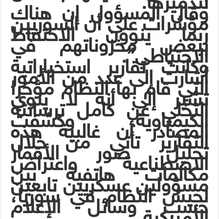
لتدميرها.
وقال المسؤول إن هناك
مؤشرات على أن السوريين
ربما ينوون الاحتفاظ
ببعض مخزوناتهم
في
الاحتياطي”.
وكانت تقارير استخباراتية
أشارت إلى عدد من الأمور
التي قام بها النظام مؤخرا
تشير إلى أنه لا ينوي
التخلي عن كامل ترسانته
الكيمياوية. وكشفت
المصادر أن غالبية هذه
التقارير تأتي من خلال
تحليل صور الأقمار
الاصطناعية واعتراض
مكالمات هاتفية بين
مسؤولين عسكريين تابعين
لجيش النظام في سوريا،
حسب وسائل الإعلام
الأميركية.