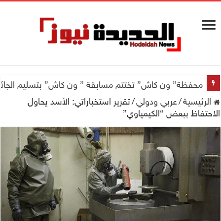
محفظة” ون كاش” تختتم مسابقة ” ون كاش” بتسليم الجائزة الكبرى سيارة جيتور X50 والجو
الرئيسية
/
عربي ودولي
/
تقرير استخباراتي: الأسد يحاول
الاحتفاظ ببعض “الكيمياوي”