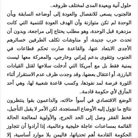
حلول آنية وبعيدة المدى لمختلف ظروفه..
فالجنوب يسعى للانفصال والعودة إلى أوضاعه السابقة وبأن
الوحدة لم تكن متوازنة وأن الهدف العودة للتنمية التي كانت
مزدهرة قبل الوحدة، وهو مطلب يحتاج إلى مراجعة، وبدون أن
تحدث حرب جديدة، أو مناوشات تكلف الطرفين خسائرهم
الأجدى الابتعاد عنها، والقاعدة صارت تحكم قطاعات في
الجنوب وتتقوى بدعم إيراني وخارجي، والمعركة معها ليست
يمنية فقط بل مع أمريكا التي أدخلت سلاحها لقتل القيادات
البارزة، أو اعتقال بعضها، وقد وجدت ظرف عدم الاستقرار أثناء
الثورة فرصة لمد نفوذها، وكسب قاعدة شعبية لها، وهي أحد
المآزق لأي حكومة قادمة..
الوضع الاقتصادي في أسوأ حالاته، والداعمون بقوا ينتظرون
نتائج ما تؤول إليه الأوضاع المستجدة، لكن الأمر لا يقبل التأجيل،
فخط الفقر وصل إلى الحد الحرج، والأولوية لمعالجة الحالة
القائمة بمساعدات عاجلة خليجية وعالمية، إذا أرادوا أن تتجاوز
الحكومة القادمة أهم تحدياتها، فاليمن بلا موارد أساسية، إلا