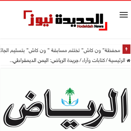
اجتماع للجمعية اليمنية العلمية للجهاز الهضمي تحضيراً لأول
محفظة” ون كاش” تختتم مسابقة ” ون كاش” بتسليم الجائزة الكبرى سيارة جيتور X50 والجو
الرئيسية
/
كتابات وآراء
/
جريدة الرياض: اليمن الديمقراطي..