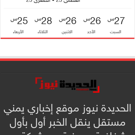
25
28
26
26
27
س
س
س
س
س
السبت
الأحد
الاثنين
الثلاثاء
الأربعاء
الحديدة نيوز موقع إخباري يمني
مستقل ينقل الخبر أول بأول