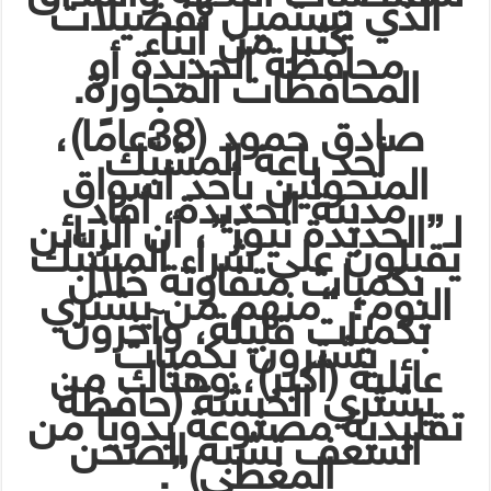
الذي يستميل تفضيلات
كثير من أبناء
محافظة الحديدة أو
المحافظات المجاورة.
صادق حمود (38عامًا)،
أحد باعة المشبَّك
المتجولين بأحد أسواق
مدينة الحديدة، أفاد
لـ”الحديدة نيوز”، أن الزبائن
يقبلون على شراء المشبَّك
بكميات متفاوتة خلال
اليوم؛ “منهم من يشتري
بكميات قليلة، وآخرون
يشترون بكميات
عائلية (أكبر)، وهناك من
يشتري الخيشة (حافظة
تقليدية مصنوعة يدويًا من
السعف تشبه الصحن
المغطى)”.