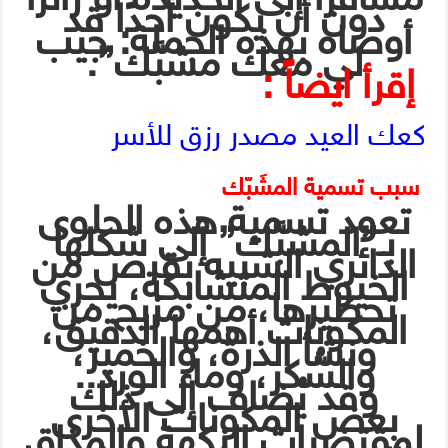
دون أن يكون أحدًا قد
أوصاه بهذه الجملة: جيب
لي معك مشبَّك”.
إقرأ ايضاً :
كعك العيد مصدر رزق للأسر
سبب تسمية المشَبّك
تعود تسمية هذه الحلوى
بـ”المشبَّك” إلى شكلها
الدائري الشبيه بقرص من
الخيوط المتشابكة، يجري
تحظيرها، من مزيج من
المكونات أهمها الدقيق،
ونشأ الذرة، والخمير،
والسُّكر، وماء الورد..
وقد يُضاف إلى ذلك
بعض المكونات الأخرى
لمقتضيات النكهة والمذاق