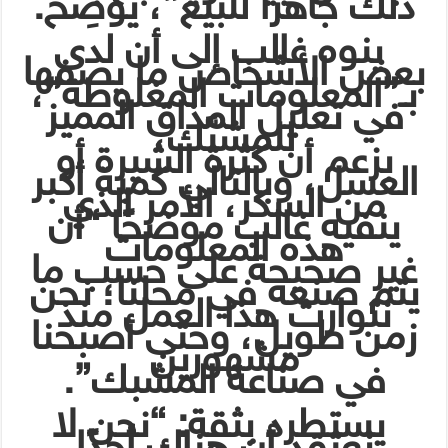
ذلك جاهزًا للبيع”، يُوْضِح.
ينوه غالب إلى أن لدى
بعض الأشخاص ما يصفها
بـ”المعلومات المغلوطة”،
في تعليل المذاق المميز
للمشبَّك،
بزعم أن كثرة الشيرة أو
العسل، وبالتالي كمية أكبر
من السكر، الأمر الذي
ينفيه غالب موضحًا “أن
هذه المعلومات
غير صحيحة على حسب ما
يتم صنعه في محلنا؛ نحن
نتوارث هذا العمل منذ
زمن طويل، وحتى أصبحنا
مشهورين
في صناعة المشبك”.
يستطرد بثقة: “نحن لا
نعتقد أن هناك أحدًا