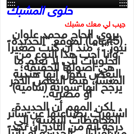
حلوى المشبك
جيب لي معك مشبك
يروي الحاج محمد علوان
(45عاماً) لموقع “الحديدة
نيوز”: “منذ أن كنت صغيراً
وانا أحب هذا النوع من
الحلويات لتي لا نعلم ما
هي أصولها الحقيقة؛
البعض يقول إنها هندية
المنشأ، فيما البعض الآخر
يرجِّح أنها سورية (شامية)
أو مصرية..
لكن المهم أن الحديدة
اشتهرت بصناعتها عن سائر
المحافظات اليمنية، إلى
درجة أنه من النادر أن تجد
مسافرًا إلى الحديدة أو زائراً