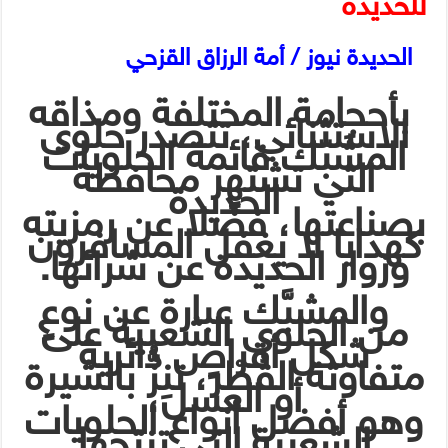
للحديدة
الحديدة نيوز / أمة الرزاق القزحي
بأحجامة المختلفة ومذاقه
الاستثنائي، تتصدر
حلوى
المشَبّك
قائمة الحلويات
التي تشتهر محافظة
الحديدة
بصناعتها، فضًلا عن رمزيته
كهدايا لا يغفل المسافرون
وزوار الحديدة عن شرائها.
والمشبَّك عبارة عن نوعٍ
من الحلوى الشعبية على
شكل أقراصٍ دائرية
متفاوتة القُطْر، تنِزُّ بالشيرة
أو العسل،
وهو أفضل أنواع الحلويات
الشعبية التي تنتجها