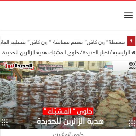
اجتماع للجمعية اليمنية العلمية للجهاز الهضمي تحضيراً لأول
محفظة” ون كاش” تختتم مسابقة ” ون كاش” بتسليم الجائزة الكبرى سيارة جيتور X50 والجو
الرئيسية
/
أخبار الحديدة
/
حلوى المشَبّك هدية الزائرين للحديدة
حلوى المشبك