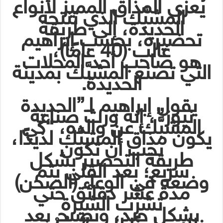
يُعزى المذاق المميز لأنواع
المشبَّك الذي تنتجه
الحديدة، إلى طريقة
تحضيره، بحسب إبراهيم
غالب (40 عامًا)،
هو صاحب أحد المحلات
التي تصنع المشبَّك بمدينة
الحديدة.
يقول إبراهيم لـ”الحديدة
نيوز”، إنه ورث صناعة
المشبَّك عن والده، “كي
يكون مذاق المشبَّك لذيذًا،
يجب أن تكون
طريقة التحضير بشكل
سريع؛ بعد القلي يتم
وضعه في الوعاء (الصحن)
مدة عشر دقائق حتي
تشرب الشيرة
بشكل جيد، ويصبح بعد