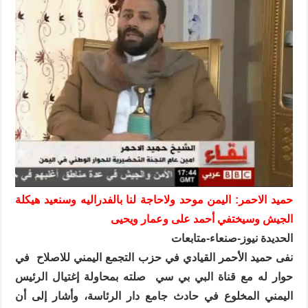
حميد الاحمر: اليمن موحد ولاحاجة لنا بالفدراليه وسنعيد هيكلة
الجيش وسيختفي أحمد على وعمار ويحيى
الحديدة نيوز-صنعاء-متابعات
نفى حميد الأحمر القيادي في حزب التجمع اليمني للاصلاح
في
حوار له مع قناة البي بي سي
صلته بمحاولة إغتيال الرئيس
اليمني المخلوع في حادث جامع دار الرئاسة، وأشار إلى أن