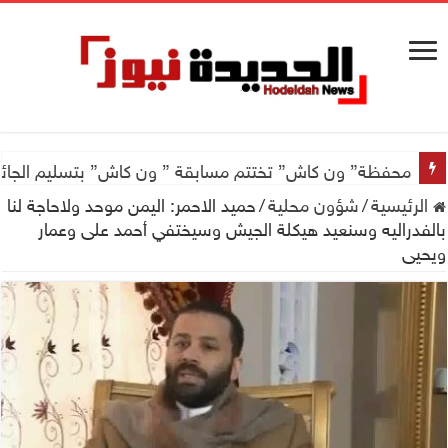
محفظة” ون كاش” تختتم مسابقة ” ون كاش” بتسليم الجائزة الكبرى سيارة جيتور X50 والجو
الرئيسية
/
شؤون محلية
/
حميد الاحمر: اليمن موحد ولاحاجة لنا
بالفدراليه وسنعيد هيكلة الجيش وسيختفي أحمد على وعمار
ويحيى